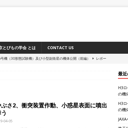
京とびもの学会 とは
CONTACT US
6号機（30形態試験機）及び小型副衛星の機体公開（前編）
レポー
最近
原追跡所50周年記念式典と施設公開
レポート
H3
システム「みちびき」に関するメディア向け説明会
レポート
の機
ーション補給機（HTV-X）1号機 機体公開
レポート
H3
やぶさ2、衝突装置作動、小惑星表面に噴出
6号機（30形態試験機）及び小型副衛星の機体公開（後編）
レポー
の機
舞う
JA
9-04-05