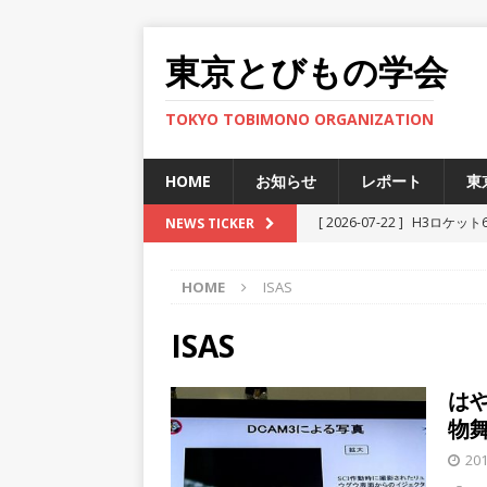
東京とびもの学会
TOKYO TOBIMONO ORGANIZATION
HOME
お知らせ
レポート
東
[ 2026-07-22 ]
H3ロケット
NEWS TICKER
ト
HOME
ISAS
[ 2025-12-12 ]
JAXA小笠
[ 2025-11-29 ]
準天頂衛星
ISAS
[ 2025-06-27 ]
新型宇宙ステ
は
[ 2026-07-30 ]
H3ロケット
物
ト
201