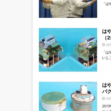
「は
は
（2
201
「は
い
[…
は
パ
201
20