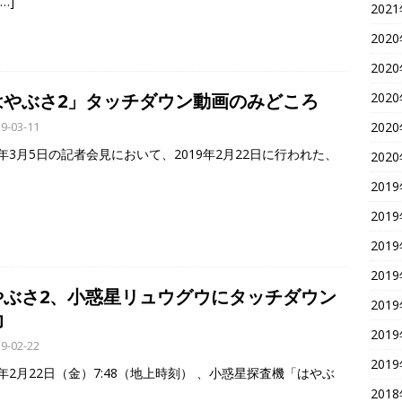
[…]
202
202
202
202
はやぶさ2」タッチダウン動画のみどころ
202
9-03-11
9年3月5日の記者会見において、2019年2月22日に行われた、
202
201
201
201
201
やぶさ2、小惑星リュウグウにタッチダウン
201
功
201
9-02-22
201
9年2月22日（金）7:48（地上時刻） 、小惑星探査機「はやぶ
201