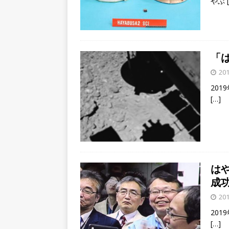
やぶ
「
201
201
[…]
は
成
201
201
[…]