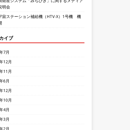
頂衛星システム「みちびき」に関するメディア
説明会
宇宙ステーション補給機（HTV-X）1号機 機
開
カイブ
6年7月
5年12月
5年11月
5年6月
4年12月
4年10月
4年4月
4年3月
4年2月