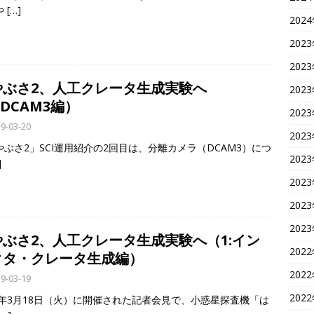
や
[…]
202
202
202
やぶさ2、人工クレータ生成実験へ
202
:DCAM3編）
202
9-03-20
202
やぶさ2」SCI運用紹介の2回目は、分離カメラ（DCAM3）につ
202
]
202
202
202
やぶさ2、人工クレータ生成実験へ（1:イン
202
クタ・クレータ生成編）
202
9-03-19
202
19年3月18日（火）に開催された記者会見で、小惑星探査機「は