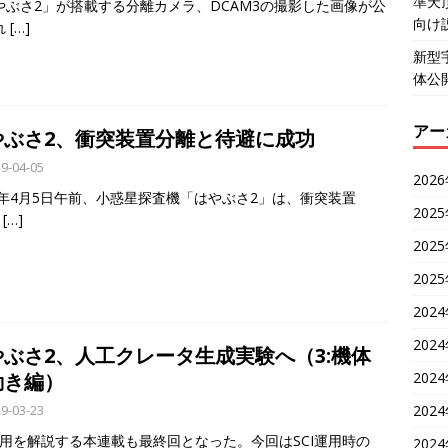
準天
やぶさ2」が搭載する分離カメラ、DCAM3の撮影した画像が公
向け
れ
[…]
新型
体公
アー
やぶさ2、衝突装置分離と待避に成功
9-04-05
202
19年4月5日午前、小惑星探査機「はやぶさ2」は、衝突装置
202
I
[…]
202
202
202
202
やぶさ2、人工クレータ生成実験へ（3:機体
202
動き編）
202
9-03-23
I運用を解説する本連載も最終回となった。今回はSCI運用時の
202