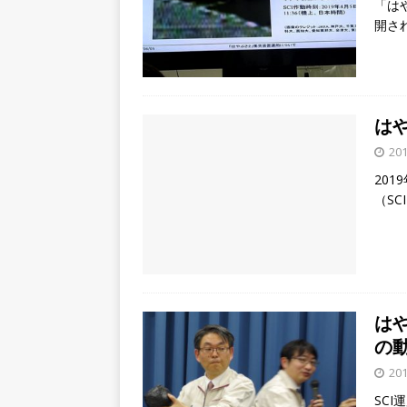
「は
開さ
は
201
20
（SC
は
の
201
SC