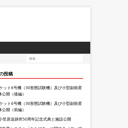
の投稿
ロケット6号機（30形態試験機）及び小型副衛星
体公開（後編）
ロケット6号機（30形態試験機）及び小型副衛星
体公開（前編）
XA小笠原追跡所50周年記念式典と施設公開