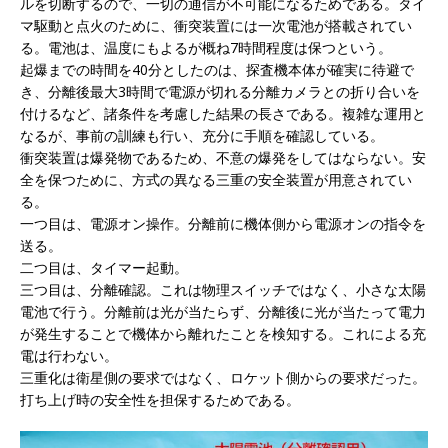
ルを切断するので、一切の通信が不可能になるためである。タイ
マ駆動と点火のために、衝突装置には一次電池が搭載されてい
る。電池は、温度にもよるが概ね7時間程度は保つという。
起爆までの時間を40分としたのは、探査機本体が確実に待避で
き、分離後最大3時間で電源が切れる分離カメラとの折り合いを
付けるなど、諸条件を考慮した結果の長さである。複雑な運用と
なるが、事前の訓練も行い、充分に手順を確認している。
衝突装置は爆発物であるため、不意の爆発をしてはならない。安
全を保つために、方式の異なる三重の安全装置が用意されてい
る。
一つ目は、電源オン操作。分離前に機体側から電源オンの指令を
送る。
二つ目は、タイマー起動。
三つ目は、分離確認。これは物理スイッチではなく、小さな太陽
電池で行う。分離前は光が当たらず、分離後に光が当たって電力
が発生することで機体から離れたことを検知する。これによる充
電は行わない。
三重化は衛星側の要求ではなく、ロケット側からの要求だった。
打ち上げ時の安全性を担保するためである。