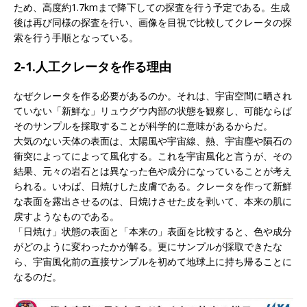
ため、高度約1.7kmまで降下しての探査を行う予定である。生成
後は再び同様の探査を行い、画像を目視で比較してクレータの探
索を行う手順となっている。
2-1.人工クレータを作る理由
なぜクレータを作る必要があるのか。それは、宇宙空間に晒され
ていない「新鮮な」リュウグウ内部の状態を観察し、可能ならば
そのサンプルを採取することが科学的に意味があるからだ。
大気のない天体の表面は、太陽風や宇宙線、熱、宇宙塵や隕石の
衝突によってによって風化する。これを宇宙風化と言うが、その
結果、元々の岩石とは異なった色や成分になっていることが考え
られる。いわば、日焼けした皮膚である。クレータを作って新鮮
な表面を露出させるのは、日焼けさせた皮を剥いて、本来の肌に
戻すようなものである。
「日焼け」状態の表面と「本来の」表面を比較すると、色や成分
がどのように変わったかが解る。更にサンプルが採取できたな
ら、宇宙風化前の直接サンプルを初めて地球上に持ち帰ることに
なるのだ。