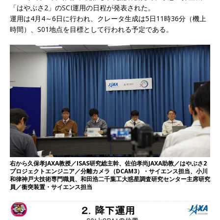
「はやぶさ2」のSCI運用の日程が発表された。
運用は4月4～6日に行われ、クレータ生成は5日11時36分（機上
時間）、S01地点を目標として行われる予定である。
右から久保孝JAXA教授／ISAS研究総主幹、佐伯孝尚JAXA助教／はやぶさ2
プロジェクトエンジニア／分離カメラ（DCAM3）・サイエンス担当、小川
和律神戸大技術専門職員、和田浩二千葉工大惑星調査研究センター主席研究
員／衝突装置・サイエンス担当