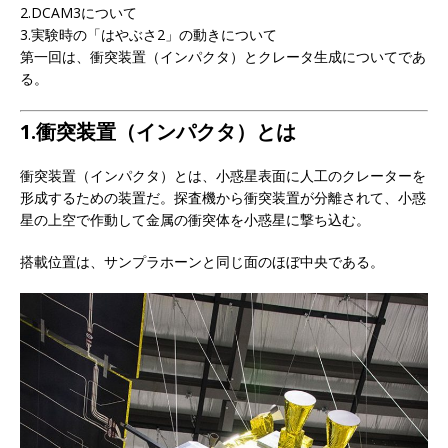
2.DCAM3について
3.実験時の「はやぶさ2」の動きについて
第一回は、衝突装置（インパクタ）とクレータ生成についてであ
る。
1.衝突装置（インパクタ）とは
衝突装置（インパクタ）とは、小惑星表面に人工のクレーターを
形成するための装置だ。探査機から衝突装置が分離されて、小惑
星の上空で作動して金属の衝突体を小惑星に撃ち込む。
搭載位置は、サンプラホーンと同じ面のほぼ中央である。