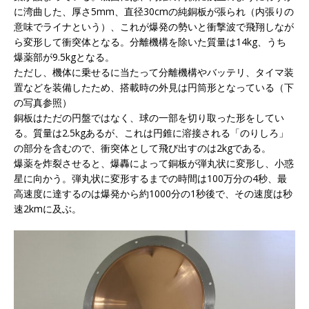
に湾曲した、厚さ5mm、直径30cmの純銅板が張られ（内張りの
意味でライナという）、これが爆発の勢いと衝撃波で飛翔しなが
ら変形して衝突体となる。分離機構を除いた質量は14kg、うち
爆薬部が9.5kgとなる。
ただし、機体に乗せるに当たって分離機構やバッテリ、タイマ装
置などを装備したため、搭載時の外見は円筒形となっている（下
の写真参照）
銅板はただの円盤ではなく、球の一部を切り取った形をしてい
る。質量は2.5kgあるが、これは円錐に溶接される「のりしろ」
の部分を含むので、衝突体として飛び出すのは2kgである。
爆薬を炸裂させると、爆轟によって銅板が弾丸状に変形し、小惑
星に向かう。弾丸状に変形するまでの時間は100万分の4秒、最
高速度に達するのは爆発から約1000分の1秒後で、その速度は秒
速2kmに及ぶ。