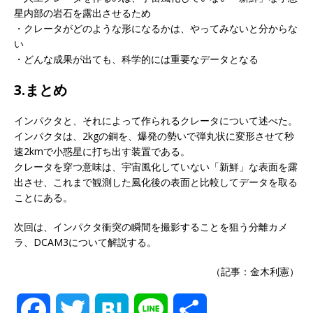
星内部の岩石を露出させるため
・クレータがどのような形になるかは、やってみないと分からな
い
・どんな成果が出ても、科学的には重要なデータとなる
3.まとめ
インパクタと、それによって作られるクレータについて述べた。
インパクタは、2kgの銅を、爆発の勢いで弾丸状に変形させて秒
速2kmで小惑星に打ち出す装置である。
クレータを穿つ意味は、宇宙風化していない「新鮮」な表面を露
出させ、これまで観測した風化後の表面と比較してデータを取る
ことにある。
次回は、インパクタ衝突の瞬間を撮影することを狙う分離カメ
ラ、DCAM3について解説する。
（記事：金木利憲）
F
T
H
L
共