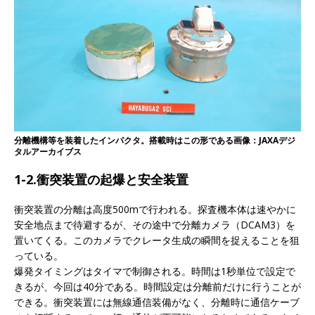
分離機構等を装着したインパクタ。搭載時はこの形である画像：JAXAデジ
タルアーカイブス
1-2.衝突装置の起爆と安全装置
衝突装置の分離は高度500mで行われる。探査機本体は速やかに
安全地点まで待避するが、その途中で分離カメラ（DCAM3）を
置いてくる。このカメラでクレータ生成の瞬間を捉えることを狙
っている。
爆発タイミングはタイマで制御される。時間は1秒単位で設定で
きるが、今回は40分である。時間設定は分離前だけに行うことが
できる。衝突装置には無線通信装備がなく、分離時に通信ケーブ