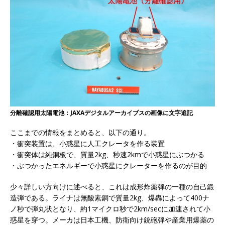
分離確認用太陽電池：JAXAデジタルアーカイブスの画像に文字追記
ここまでの情報をまとめると、以下の通り。
・衝突装置は、小惑星に人工クレータを作る装置
・衝突体は純銅板で、質量2kg、秒速2kmで小惑星にぶつかる
・ぶつかったエネルギーで小惑星にクレーターを作るのが目的
少々詳しい方向けに述べると、これは成形炸薬弾の一種の自己鍛
造弾である。ライナは無酸素銅で質量2kg、爆轟によって400ナ
ノ秒で弾丸状となり、約1マイクロ秒で2km/secに加速されて小
惑星を穿つ。メーカは日本工機、防衛向け銃砲弾や産業用爆薬の