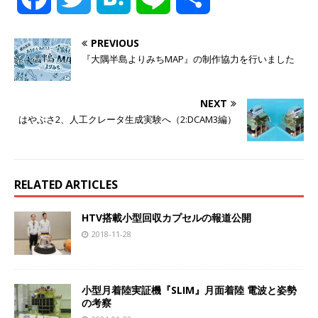
a
w
a
i
有
PREVIOUS
『大隅半島よりみちMAP』の制作協力を行いました
c
i
t
n
e
t
e
e
NEXT
はやぶさ2、人工クレータ生成実験へ（2:DCAM3編）
b
t
n
o
e
a
RELATED ARTICLES
o
r
HTV搭載小型回収カプセルの報道公開
k
2018-11-28
小型月着陸実証機『SLIM』月面着陸 電波と姿勢
の考察