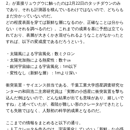
2」が直接リュウグウに触ったのは2月22日のタッチダウンのみ
であり、それも計測器を積んでいるわけではないので、どちらも
まだ分かっていないのだ。
どの程度表面を穿てば新鮮な層になるのか、正確なことは分から
ない（それを調べるのだ）。これまでの成果を基に予想は立てら
れており、表層が大きくかき混ぜられるようなことがなかったと
すれば、以下の変成度であるだろうという。
・太陽風による宇宙風化：数ミクロン
・太陽光加熱による熱変性：数十㎝
・銀河宇宙線による宇宙風化：1m以下
・変性なし（新鮮な層）：1mより深い
衝突装置・サイエンス担当である、千葉工業大学惑星調査研究セ
ンターの和田浩二主席研究員は「実際の小惑星に衝突装置を撃ち
込んだ例はないので、どんな結果が出ても意味があり、嬉しいで
すね」と述べていたが、着陸が難しい形のクレータができたとし
ても失敗ではなく、人類初の科学的成果となるのだ。
ここまでの情報をまとめると以下の通り。
・人工クレータを作るのは、宇宙風化していない「新鮮」な小惑