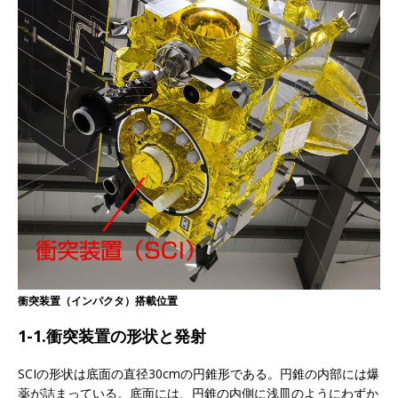
衝突装置（インパクタ）搭載位置
1-1.衝突装置の形状と発射
SCIの形状は底面の直径30cmの円錐形である。円錐の内部には爆
薬が詰まっている。底面には、円錐の内側に浅皿のようにわずか