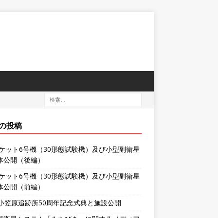
の投稿
ロケット6号機（30形態試験機）及び小型副衛星
体公開（後編）
ロケット6号機（30形態試験機）及び小型副衛星
体公開（前編）
XA小笠原追跡所50周年記念式典と施設公開