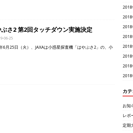
201
201
201
やぶさ2 第2回タッチダウン実施決定
201
9-06-25
201
9年6月25日（火）、JAXAは小惑星探査機「はやぶさ2」の、小
201
201
201
カテ
お知
レポ
定期