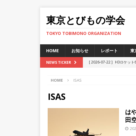
東京とびもの学会
TOKYO TOBIMONO ORGANIZATION
HOME
お知らせ
レポート
東
[ 2026-07-22 ]
H3ロケット
NEWS TICKER
ト
HOME
ISAS
[ 2025-12-12 ]
JAXA小笠
[ 2025-11-29 ]
準天頂衛星
ISAS
[ 2025-06-27 ]
新型宇宙ステ
はや
[ 2026-07-30 ]
H3ロケット
田
ト
202