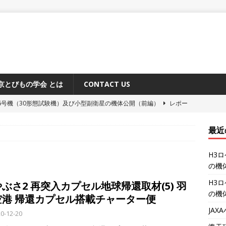
京とびもの学会 とは
CONTACT US
6号機（30形態試験機）及び小型副衛星の機体公開（前編）
レポー
最近
原追跡所50周年記念式典と施設公開
レポート
H3
システム「みちびき」に関するメディア向け説明会
レポート
の機
ーション補給機（HTV-X）1号機 機体公開
レポート
H3
ぶさ2 再突入カプセル地球帰還取材(5) 羽
6号機（30形態試験機）及び小型副衛星の機体公開（後編）
レポー
の機
空港 帰還カプセル搭載チャーター便
JA
0-12-20