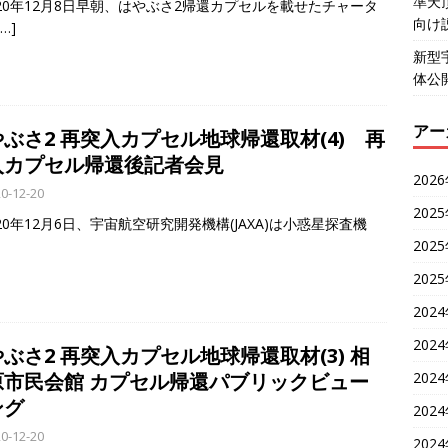
準天
20年12月8日早朝、はやぶさ2帰還カプセルを載せたチャータ
向け
[…]
新型
体公
アー
ぶさ2 再突入カプセル地球帰還取材(4) 再
入カプセル帰還後記者会見
202
0-12-20
202
0年12月6日、宇宙航空研究開発機構(JAXA)は小惑星探査機
202
202
202
202
ぶさ2 再突入カプセル地球帰還取材(3) 相
202
原市民会館 カプセル帰還パブリックビュー
ング
202
0-12-20
202