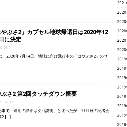
202
202
202
202
やぶさ2」カプセル地球帰還日は2020年12
6日に決定
202
0-07-14
202
Aは、2020年7月14日、地球に向け飛行中の「はやぶさ2」のサ
201
201
201
201
やぶさ2 第2回タッチダウン概要
201
9-07-09
201
記事で「運用の詳細は次回説明」と述べたが、7月9日の記者会
201
第2
[…]
201