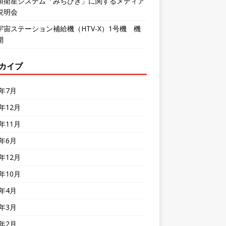
頂衛星システム「みちびき」に関するメディア
説明会
宇宙ステーション補給機（HTV-X）1号機 機
開
カイブ
6年7月
5年12月
5年11月
5年6月
4年12月
4年10月
4年4月
4年3月
4年2月