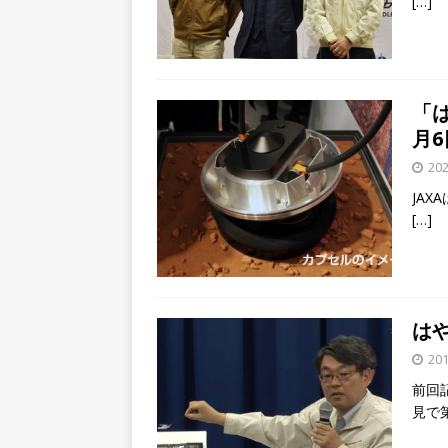
[…]
「は
月
202
JAX
[…]
は
201
前回
見で