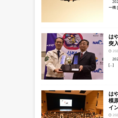
20
ー機
はや
突
202
202
[…]
はや
模
イ
202