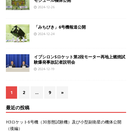
モジュール機体公開
2024-12-26
「みちびき」6号機報道公開
2024-12-24
イプシロンSロケット第2段モーター再地上燃焼試
験爆発事故記者説明会
2024-12-19
1
2
…
9
»
最近の投稿
H3ロケット6号機（30形態試験機）及び小型副衛星の機体公開
（後編）