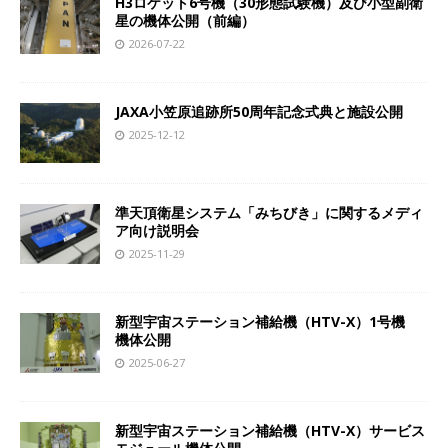
H3ロケット6号機（30形態試験機）及び小型副衛
星の機体公開（前編）
2026-07-22
JAXA小笠原追跡所50周年記念式典と施設公開
2025-12-12
準天頂衛星システム「みちびき」に関するメディ
ア向け説明会
2025-11-29
新型宇宙ステーション補給機（HTV-X）1号機
機体公開
2025-06-27
新型宇宙ステーション補給機（HTV-X）サービス