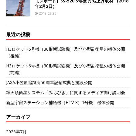
【レポート】SS-520 5号機 打ち上げ取材 （2018
年2月2日）
2018-02-25
最近の投稿
H3ロケット6号機（30形態試験機）及び小型副衛星の機体公開
（後編）
H3ロケット6号機（30形態試験機）及び小型副衛星の機体公開
（前編）
JAXA小笠原追跡所50周年記念式典と施設公開
準天頂衛星システム「みちびき」に関するメディア向け説明会
新型宇宙ステーション補給機（HTV-X）1号機 機体公開
アーカイブ
2026年7月