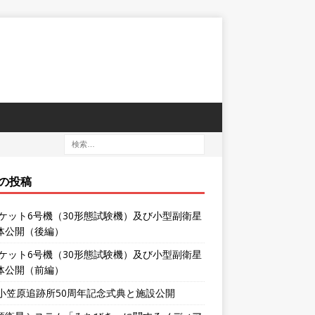
の投稿
ロケット6号機（30形態試験機）及び小型副衛星
体公開（後編）
ロケット6号機（30形態試験機）及び小型副衛星
体公開（前編）
XA小笠原追跡所50周年記念式典と施設公開