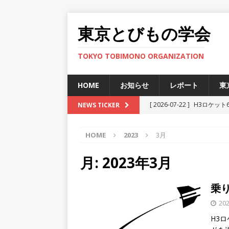
東京とびもの学会
TOKYO TOBIMONO ORGANIZATION
HOME
お知らせ
レポート
東
[ 2026-07-22 ]
H3ロケット
NEWS TICKER
ト
HOME
2023
3月
[ 2025-12-12 ]
JAXA小笠
[ 2025-11-29 ]
準天頂衛星
月:
2023年3月
[ 2025-06-27 ]
新型宇宙ステ
乗
[ 2026-07-30 ]
H3ロケット
202
ト
H3