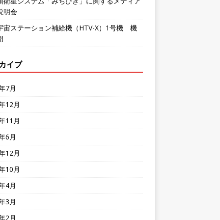
頂衛星システム「みちびき」に関するメディア
説明会
宇宙ステーション補給機（HTV-X）1号機 機
開
カイブ
6年7月
5年12月
5年11月
5年6月
4年12月
4年10月
4年4月
4年3月
4年2月