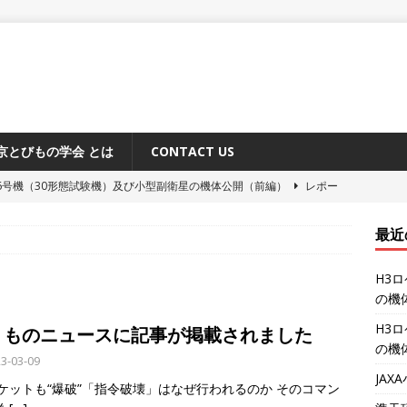
京とびもの学会 とは
CONTACT US
6号機（30形態試験機）及び小型副衛星の機体公開（前編）
レポー
最近
原追跡所50周年記念式典と施設公開
レポート
H3
システム「みちびき」に関するメディア向け説明会
レポート
の機
ーション補給機（HTV-X）1号機 機体公開
レポート
H3
りものニュースに記事が掲載されました
6号機（30形態試験機）及び小型副衛星の機体公開（後編）
レポー
の機
3-03-09
JA
ロケットも“爆破”「指令破壊」はなぜ行われるのか そのコマン