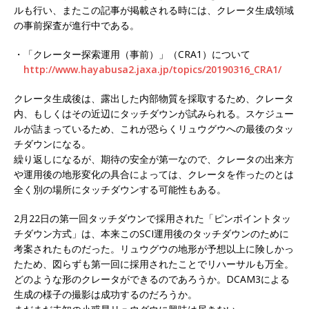
ルも行い、またこの記事が掲載される時には、クレータ生成領域
の事前探査が進行中である。
・「クレーター探索運用（事前）」（CRA1）について
http://www.hayabusa2.jaxa.jp/topics/20190316_CRA1/
クレータ生成後は、露出した内部物質を採取するため、クレータ
内、もしくはその近辺にタッチダウンが試みられる。スケジュー
ルが詰まっているため、これが恐らくリュウグウへの最後のタッ
チダウンになる。
繰り返しになるが、期待の安全が第一なので、クレータの出来方
や運用後の地形変化の具合によっては、クレータを作ったのとは
全く別の場所にタッチダウンする可能性もある。
2月22日の第一回タッチダウンで採用された「ピンポイントタッ
チダウン方式」は、本来このSCI運用後のタッチダウンのために
考案されたものだった。リュウグウの地形が予想以上に険しかっ
たため、図らずも第一回に採用されたことでリハーサルも万全。
どのような形のクレータができるのであろうか。DCAM3による
生成の様子の撮影は成功するのだろうか。