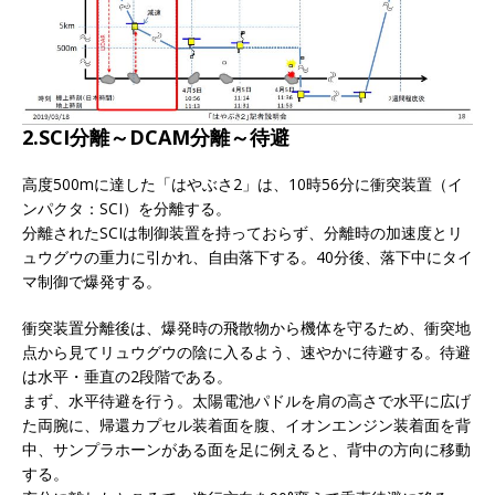
2.SCI分離～DCAM分離～待避
高度500mに達した「はやぶさ2」は、10時56分に衝突装置（イ
ンパクタ：SCI）を分離する。
分離されたSCIは制御装置を持っておらず、分離時の加速度とリ
ュウグウの重力に引かれ、自由落下する。40分後、落下中にタイ
マ制御で爆発する。
衝突装置分離後は、爆発時の飛散物から機体を守るため、衝突地
点から見てリュウグウの陰に入るよう、速やかに待避する。待避
は水平・垂直の2段階である。
まず、水平待避を行う。太陽電池パドルを肩の高さで水平に広げ
た両腕に、帰還カプセル装着面を腹、イオンエンジン装着面を背
中、サンプラホーンがある面を足に例えると、背中の方向に移動
する。