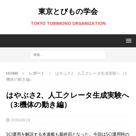
東京とびもの学会
TOKYO TOBIMONO ORGANIZATION
HOME
レポート
はやぶさ2、人工クレータ生成実験へ（3:
機体の動き編）
はやぶさ2、人工クレータ生成実験へ
（3:機体の動き編）
2019-03-23
SCI運用を解説する本連載も最終回となった。今回はSCI運用時の