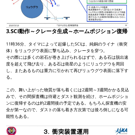
3.SCI動作～クレータ生成～ホームポジション復帰
11時36分、タイマによって起爆したSCIは、純銅のライナ（衝突
体）をリュウグウ表面に撃ち込み、クレータを穿つ。
その際には多くの岩石が巻き上げられるはずで、ある石は脱出速
度を超えて飛び去り、ある石は衛星のようにリュウグウを周回
し、またあるものは重力に引かれて再びリュウグウ表面に落下す
る。
この、舞い上がった物質が落ち着くには2週間～3週間かかる見込
みで、その間探査機は待避とダスト観測を続け、ホームポジショ
ンに復帰するのは約2週間後の予定である。もちろん探査機の安
全が第一なので、ダストの落ち着き方次第では後ろ倒しになる可
能性もある。