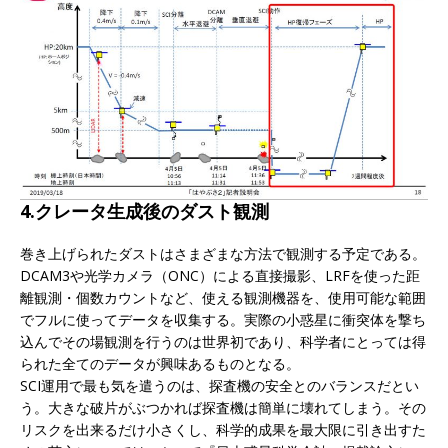
4.クレータ生成後のダスト観測
巻き上げられたダストはさまざまな方法で観測する予定である。
DCAM3や光学カメラ（ONC）による直接撮影、LRFを使った距
離観測・個数カウントなど、使える観測機器を、使用可能な範囲
でフルに使ってデータを収集する。実際の小惑星に衝突体を撃ち
込んでその場観測を行うのは世界初であり、科学者にとっては得
られた全てのデータが興味あるものとなる。
SCI運用で最も気を遣うのは、探査機の安全とのバランスだとい
う。大きな破片がぶつかれば探査機は簡単に壊れてしまう。その
リスクを出来るだけ小さくし、科学的成果を最大限に引き出すた