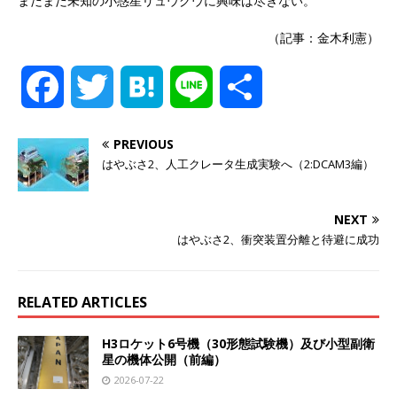
まだまだ未知の小惑星リュウグウに興味は尽きない。
（記事：金木利憲）
F
T
H
L
共
a
w
a
i
有
PREVIOUS
はやぶさ2、人工クレータ生成実験へ（2:DCAM3編）
c
i
t
n
e
t
e
e
NEXT
はやぶさ2、衝突装置分離と待避に成功
b
t
n
o
e
a
RELATED ARTICLES
o
r
H3ロケット6号機（30形態試験機）及び小型副衛
星の機体公開（前編）
2026-07-22
k