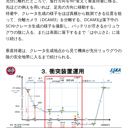
充分に離れたところで、進行方向を90°変えて垂直待避に移る。
先ほどの例えを用いれば、足先の方向に移動する。
待避中、クレータ生成の様子をほぼ真横から観測できる位置を狙
って、分離カメラ（DCAM3）を分離する。DCAM3は落下中の
SCIやクレータ生成の様子を撮影し、バッテリが尽きるかリュウ
グウの陰に入る、または表面に落下するまで「はやぶさ2」に送
り続ける。
垂直待避は、クレータ生成地点から見て機体が充分リュウグウの
陰の安全地帯に入るまで続けられる。