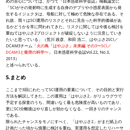
めの苦心については、かつて『日本惑星科学会誌』掲載論文に
「SCIがその発射時に生成する自身のデブリや小惑星表面から発
生するイジェクタは、母船に対して極めて危険な存在である。そ
れ故、我々はSCI運用のリスクとそれに見合った科学的価値があ
るかどうかを常に問われてきた。リスクに関しては今後も検討を
重ねてはやぶさ2プロジェクトが破綻しないように注意していき
たいと思っている」（荒川 政彦、和田 浩二、はやぶさ2SCI／
DCAM3チーム「
火の鳥「はやぶさ」未来編 その3〜SCI／
DCAM3と衝突の科学〜
」 日本惑星科学会誌Vol.22, No.3,
2013）
と述べられている。
5.まとめ
ここまで3回にわたってSCI運用の要素について、その目的と実行
方法を解説してきた。この運用は「はやぶさ2」がリュウグウで
予定する探査のうち、間違いなく最も危険度が高いものであり、
更にSCI分離後はやり直しが効かなくなる、一回きりのチャンス
である。
限られたチャンスをモノにすべく、「はやぶさ2」がまだ紙上の
計画だった頃から慎重に検討を重ね、実運用を想定したリハーサ