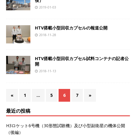
後）
2019-01-03
HTV搭載小型回収カプセルの報道公開
2018-11-28
HTV搭載小型回収カプセル試料コンテナの記者公
開
2018-11-13
«
1
…
5
6
7
»
最近の投稿
H3ロケット6号機（30形態試験機）及び小型副衛星の機体公開
（後編）