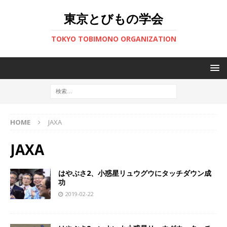
東京とびもの学会
TOKYO TOBIMONO ORGANIZATION
HOME
JAXA
JAXA
はやぶさ2、小惑星リュウグウにタッチダウン成
功
2019-02-22