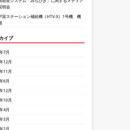
頂衛星システム「みちびき」に関するメディア
説明会
宇宙ステーション補給機（HTV-X）1号機 機
開
カイブ
6年7月
5年12月
5年11月
5年6月
4年12月
4年10月
4年4月
4年3月
4年2月