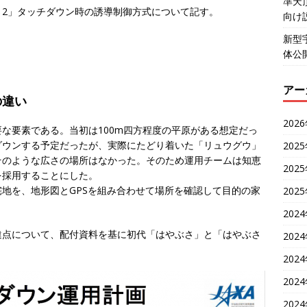
準天
さ2」タッチダウン時の誘導制御方式について記す。
向け
新型
体公
アー
の違い
202
な要素である。当初は100m四方程度の平原がある想定だっ
ダウンする予定だったが、実際にたどり着いた「リュウグウ」
202
そのような広さの場所はなかった。そのため運用チームは知恵
202
を採用することにした。
地を、地形図とGPSを組み合わせて場所を確認して目的の家
202
202
違点について、配付資料を基に初代「はやぶさ」と「はやぶさ
202
202
202
202