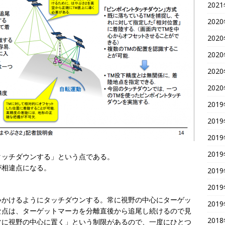
202
202
202
202
202
202
201
201
201
201
タッチダウンする」という点である。
が相違点になる。
201
201
いかけるようにタッチダウンする。常に視野の中心にターゲッ
201
な点は、ターゲットマーカを分離直後から追尾し続けるので見
201
常に視野の中心に置く」という制限があるので、一度にひとつ