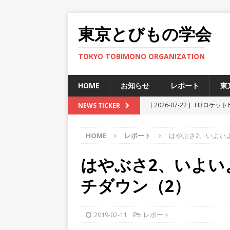
東京とびもの学会
TOKYO TOBIMONO ORGANIZATION
HOME
お知らせ
レポート
東
[ 2026-07-22 ]
H3ロケット
NEWS TICKER
ト
HOME
レポート
はやぶさ2、いよい
[ 2025-12-12 ]
JAXA小笠
[ 2025-11-29 ]
準天頂衛星
はやぶさ2、いよい
[ 2025-06-27 ]
新型宇宙ステ
チダウン（2）
[ 2026-07-30 ]
H3ロケット
ト
2019-02-11
レポート