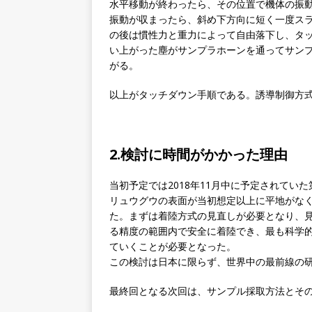
水平移動が終わったら、その位置で機体の振
振動が収まったら、斜め下方向に短く一度ス
の後は慣性力と重力によって自由落下し、タ
い上がった塵がサンプラホーンを通ってサン
がる。
以上がタッチダウン手順である。誘導制御方
2.検討に時間がかかった理由
当初予定では2018年11月中に予定されてい
リュウグウの表面が当初想定以上に平地がな
た。まずは着陸方式の見直しが必要となり、
る精度の範囲内で安全に着陸でき、最も科学
ていくことが必要となった。
この検討は日本に限らず、世界中の最前線の
最終回となる次回は、サンプル採取方法とそ