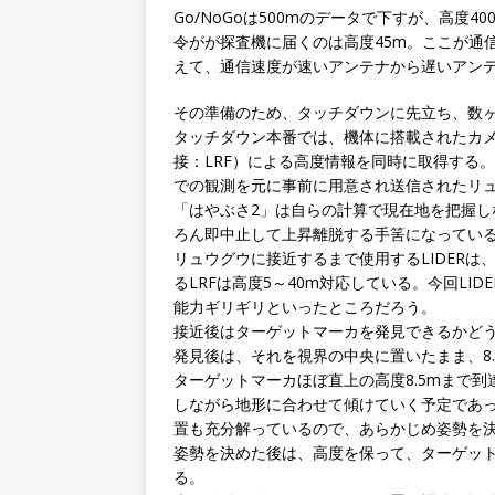
Go/NoGoは500mのデータで下すが、高度
令がが探査機に届くのは高度45m。ここが通
えて、通信速度が速いアンテナから遅いアン
その準備のため、タッチダウンに先立ち、数
タッチダウン本番では、機体に搭載されたカメラ
接：LRF）による高度情報を同時に取得する
での観測を元に事前に用意され送信されたリ
「はやぶさ2」は自らの計算で現在地を把握
ろん即中止して上昇離脱する手筈になってい
リュウグウに接近するまで使用するLIDERは、
るLRFは高度5～40m対応している。今回LID
能力ギリギリといったところだろう。
接近後はターゲットマーカを発見できるかど
発見後は、それを視界の中央に置いたまま、8
ターゲットマーカほぼ直上の高度8.5mまで
しながら地形に合わせて傾けていく予定であ
置も充分解っているので、あらかじめ姿勢を
姿勢を決めた後は、高度を保って、ターゲッ
る。