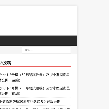
の投稿
ロケット6号機（30形態試験機）及び小型副衛星
体公開（後編）
ロケット6号機（30形態試験機）及び小型副衛星
体公開（前編）
XA小笠原追跡所50周年記念式典と施設公開