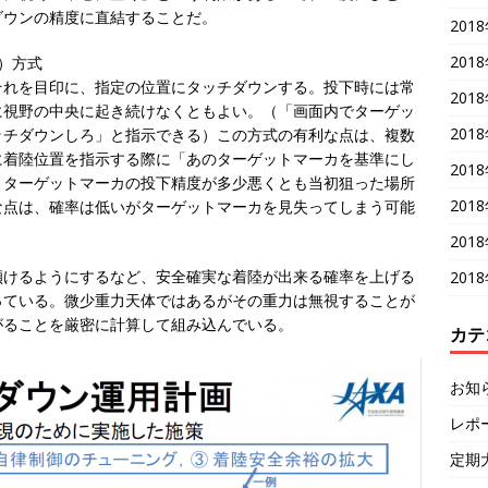
ダウンの精度に直結することだ。
201
201
）方式
それを目印に、指定の位置にタッチダウンする。投下時には常
201
に視野の中央に起き続けなくともよい。（「画面内でターゲッ
201
ッチダウンしろ」と指示できる）この方式の有利な点は、複数
に着陸位置を指示する際に「あのターゲットマーカを基準にし
201
、ターゲットマーカの投下精度が多少悪くとも当初狙った場所
201
な点は、確率は低いがターゲットマーカを見失ってしまう可能
201
傾けるようにするなど、安全確実な着陸が出来る確率を上げる
201
っている。微少重力天体ではあるがその重力は無視することが
がることを厳密に計算して組み込んでいる。
カテ
お知
レポ
定期