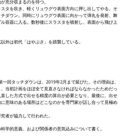
動が充分収まるのを待つ。
ラスタを吹き、軽くリュウグウ表面方向に押し出してやる。そ
ッチダウン。同時にリュウグウ表面に向かって弾丸を発射、舞
プル容器に入る。数秒後にスラスタを噴射し、表面から飛び上
式以外は初代「はやぶさ」を踏襲している。
た第一回タッチダウンは、2019年2月まで延びた。その理由は、
く、当初計画をほぼ全て見直さなければならなかったためだっ
見直した方式で出せる精度の算出が必要となり、最後に、出せ
的に意味のある場所はどこなのかを専門家が話し合って見極め
研究者が協力して行われた。
の科学的意義、および関係者の意気込みについて書く。