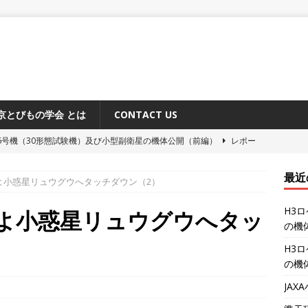
京とびもの学会 とは
CONTACT US
6号機（30形態試験機）及び小型副衛星の機体公開（前編）
レポー
最近
よ小惑星リュウグウへタッチダウン（2）
原追跡所50周年記念式典と施設公開
レポート
H3
システム「みちびき」に関するメディア向け説明会
レポート
よ小惑星リュウグウへタッ
の機
ーション補給機（HTV-X）1号機 機体公開
レポート
H3
6号機（30形態試験機）及び小型副衛星の機体公開（後編）
レポー
の機
JA