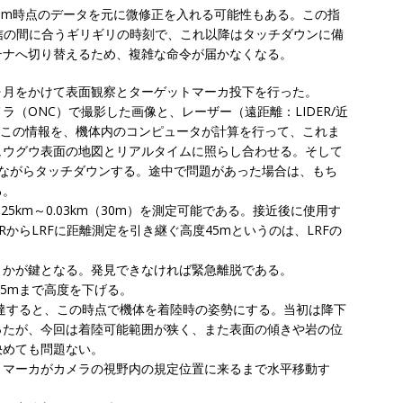
400m時点のデータを元に微修正を入れる可能性もある。この指
信の間に合うギリギリの時刻で、これ以降はタッチダウンに備
テナへ切り替えるため、複雑な命令が届かなくなる。
ヶ月をかけて表面観察とターゲットマーカ投下を行った。
（ONC）で撮影した画像と、レーザー（遠距離：LIDER/近
。この情報を、機体内のコンピュータが計算を行って、これま
ュウグウ表面の地図とリアルタイムに照らし合わせる。そして
しながらタッチダウンする。途中で問題があった場合は、もち
る。
25km～0.03km（30m）を測定可能である。接近後に使用す
ERからLRFに距離測定を引き継ぐ高度45mというのは、LRFの
うかが鍵となる。発見できなければ緊急離脱である。
.5mまで高度を下げる。
到達すると、この時点で機体を着陸時の姿勢にする。当初は降下
ったが、今回は着陸可能範囲が狭く、また表面の傾きや岩の位
決めても問題ない。
トマーカがカメラの視野内の規定位置に来るまで水平移動す