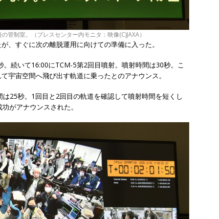
管制室。（プレスセンター内モニタ：映像(C)JAXA）
が、すぐに次の離脱運用に向けての準備に入った。
秒。続いて16:00にTCM-5第2回目噴射。噴射時間は30秒。こ
れて宇宙空間へ飛び出す軌道に乗ったとのアナウンス。
時間は25秒。1回目と2回目の軌道を確認して噴射時間を短くし
の成功がアナウンスされた。