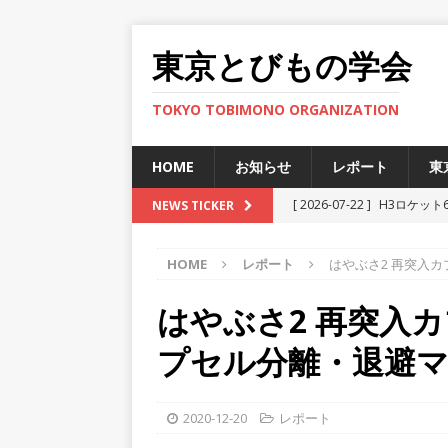
東京とびもの学会
TOKYO TOBIMONO ORGANIZATION
HOME
お知らせ
レポート
東
[ 2026-07-22 ]
H3ロケット
NEWS TICKER
ト
HOME
レポート
はやぶさ2 再突入カ
[ 2025-12-12 ]
JAXA小笠
[ 2025-11-29 ]
準天頂衛星
はやぶさ2 再突入カ
[ 2025-06-27 ]
新型宇宙ステ
プセル分離・退避
[ 2026-07-30 ]
H3ロケット
ト
2020-12-20
レポート