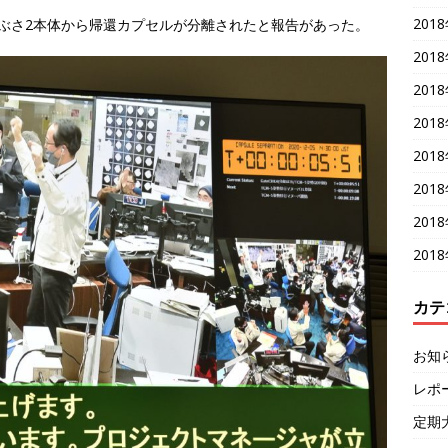
201
ぶさ2本体から帰還カプセルが分離されたと報告があった。
201
201
201
201
201
201
201
カテ
お知
レポ
定期