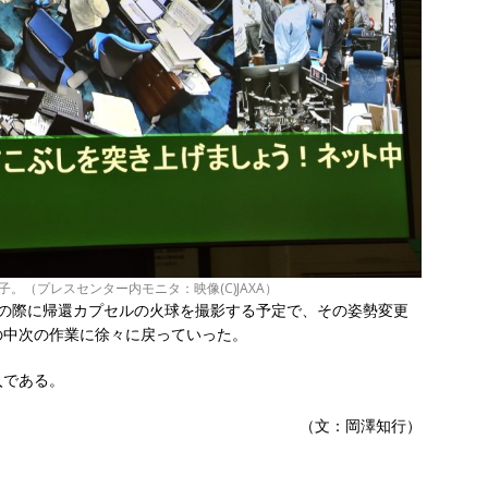
子。（プレスセンター内モニタ：映像(C)JAXA）
の際に帰還カプセルの火球を撮影する予定で、その姿勢変更
の中次の作業に徐々に戻っていった。
入である。
（文：岡澤知行）
共