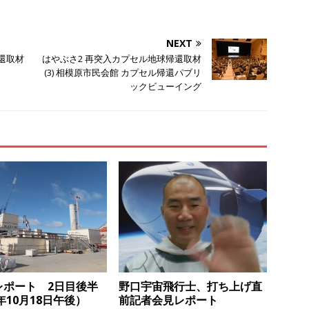
有
NEXT
還取材
はやぶさ2 再突入カプセル地球帰還取材
(3) 相模原市民会館 カプセル帰還パブリ
ックビューイング
レポート 2日目後半
野口宇宙飛行士、打ち上げ直
8年10月18日午後）
前記者会見レポート