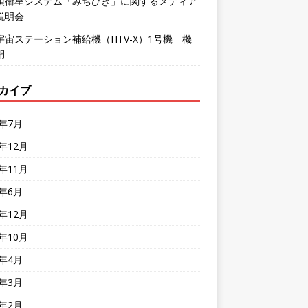
頂衛星システム「みちびき」に関するメディア
説明会
宇宙ステーション補給機（HTV-X）1号機 機
開
カイブ
6年7月
5年12月
5年11月
5年6月
4年12月
4年10月
4年4月
4年3月
4年2月