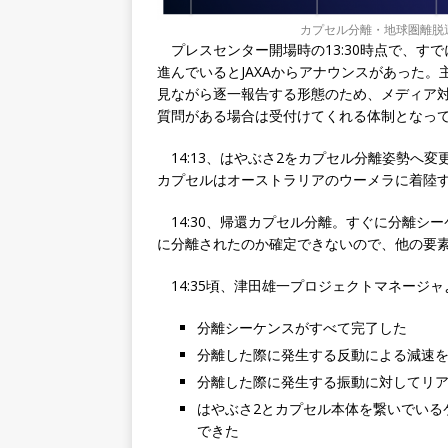
カプセル分離・地球圏離脱運
プレスセンター開場時の13:30時点で、す
進んでいるとJAXAからアナウンスがあった
見ながら逐一報告する形態のため、メディア対応
質問がある場合は受付けてくれる体制となっ
14:13、はやぶさ2をカプセル分離姿勢へ
カプセルはオーストラリアのウーメラに着陸
14:30、帰還カプセル分離。すぐに分離シ
に分離されたのか確定できないので、他の要
14:35頃、津田雄一プロジェクトマネージャ
分離シーケンスがすべて完了した
分離した際に発生する反動による減速
分離した際に発生する振動に対してリ
はやぶさ2とカプセル本体を繋いでいる
できた