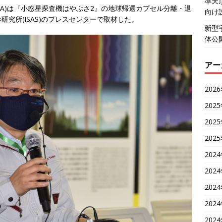
準天
AXA)は『小惑星探査機はやぶさ2』の地球帰還カプセル分離・退
向け
究所(ISAS)のプレスセンターで取材した。
新型
体公
アー
202
202
202
202
202
202
202
202
202