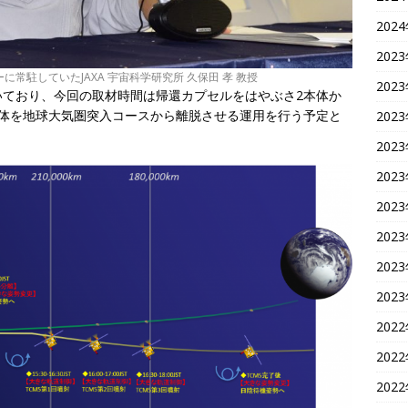
202
202
常駐していたJAXA 宇宙科学研究所 久保田 孝 教授
202
ており、今回の取材時間は帰還カプセルをはやぶさ2本体か
本体を地球大気圏突入コースから離脱させる運用を行う予定と
202
202
202
202
202
202
202
202
202
202