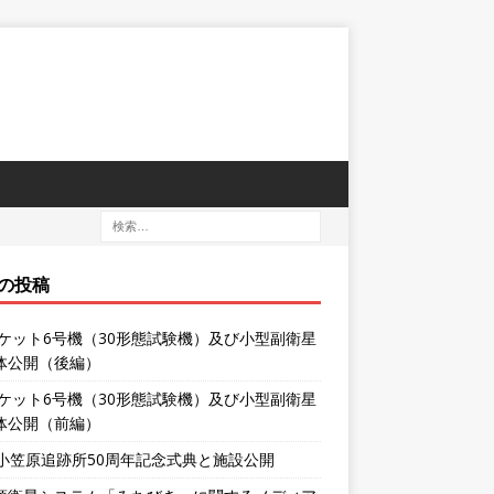
の投稿
ロケット6号機（30形態試験機）及び小型副衛星
体公開（後編）
ロケット6号機（30形態試験機）及び小型副衛星
体公開（前編）
XA小笠原追跡所50周年記念式典と施設公開