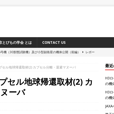
京とびもの学会 とは
CONTACT US
6号機（30形態試験機）及び小型副衛星の機体公開（前編）
レポー
最近
プセル地球帰還取材(2) カプセル分離・退避マヌーバ
原追跡所50周年記念式典と施設公開
レポート
H3
システム「みちびき」に関するメディア向け説明会
レポート
プセル地球帰還取材(2) カ
の機
ーション補給機（HTV-X）1号機 機体公開
レポート
マヌーバ
H3
6号機（30形態試験機）及び小型副衛星の機体公開（後編）
レポー
の機
JA