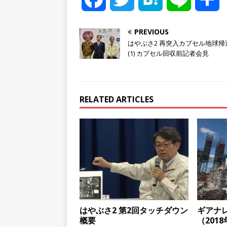
a
w
a
i
PREVIOUS
はやぶさ2 再突入カプセル地球帰
c
i
t
n
(1) カプセル回収前記者会見
e
t
e
e
b
t
n
RELATED ARTICLES
o
e
a
o
r
k
はやぶさ2 第2回タッチダウン
ギアナ
概要
（201