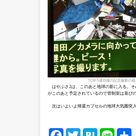
TCM-5成功後の記念撮影の様
はやぶさ2は、このあと地球の影に入る。そ
がこのあと予定されているので管制室は喜び
次はいよいよ帰還カプセルの地球大気圏突
F
T
H
L