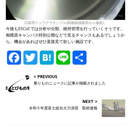
広報用リュウグウサンプル(顕微鏡接眼部から撮影)。
今後もESCuCでは分析や分類、維持管理を行っていくそうです。
相模原キャンパス特別公開などで見るチャンスもあるでしょうか
ら、機会があればぜひ直接見て欲しい施設です。
F
T
H
L
共
a
w
a
i
有
PREVIOUS
乗りものニュースに記事が掲載されました
c
i
t
n
e
t
e
e
NEXT
令和５年度富士総合火力演習 取材速報
b
t
n
o
e
a