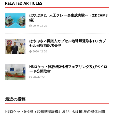
RELATED ARTICLES
o
r
はやぶさ2、人工クレータ生成実験へ（2:DCAM3
編）
k
2019-03-20
はやぶさ2 再突入カプセル地球帰還取材(1) カプ
セル回収前記者会見
2020-12-20
H3ロケット試験機2号機フェアリング及びペイロ
ード公開取材
2024-02-05
最近の投稿
H3ロケット6号機（30形態試験機）及び小型副衛星の機体公開