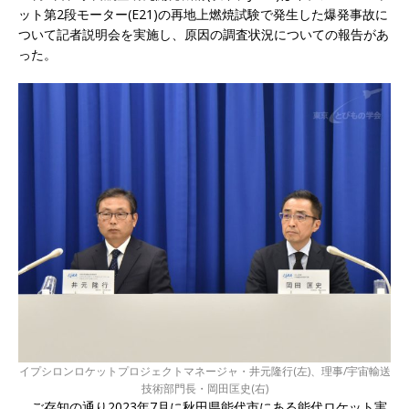
ット第2段モーター(E21)の再地上燃焼試験で発生した爆発事故に
ついて記者説明会を実施し、原因の調査状況についての報告があ
った。
イプシロンロケットプロジェクトマネージャ・井元隆行(左)、理事/宇宙輸送
技術部門長・岡田匡史(右)
ご存知の通り2023年7月に秋田県能代市にある能代ロケット実