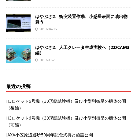
はやぶさ2、衝突装置作動、小惑星表面に噴出物
舞う
2019-04-05
はやぶさ2、人工クレータ生成実験へ（2:DCAM3
編）
2019-03-20
最近の投稿
H3ロケット6号機（30形態試験機）及び小型副衛星の機体公開
（後編）
H3ロケット6号機（30形態試験機）及び小型副衛星の機体公開
（前編）
JAXA小笠原追跡所50周年記念式典と施設公開