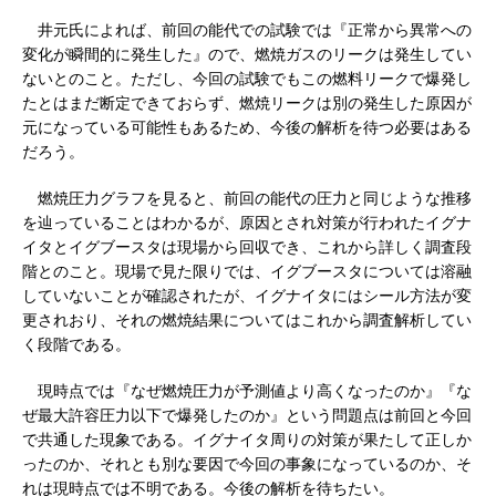
井元氏によれば、前回の能代での試験では『正常から異常への
変化が瞬間的に発生した』ので、燃焼ガスのリークは発生してい
ないとのこと。ただし、今回の試験でもこの燃料リークで爆発し
たとはまだ断定できておらず、燃焼リークは別の発生した原因が
元になっている可能性もあるため、今後の解析を待つ必要はある
だろう。
燃焼圧力グラフを見ると、前回の能代の圧力と同じような推移
を辿っていることはわかるが、原因とされ対策が行われたイグナ
イタとイグブースタは現場から回収でき、これから詳しく調査段
階とのこと。現場で見た限りでは、イグブースタについては溶融
していないことが確認されたが、イグナイタにはシール方法が変
更されおり、それの燃焼結果についてはこれから調査解析してい
く段階である。
現時点では『なぜ燃焼圧力が予測値より高くなったのか』『な
ぜ最大許容圧力以下で爆発したのか』という問題点は前回と今回
で共通した現象である。イグナイタ周りの対策が果たして正しか
ったのか、それとも別な要因で今回の事象になっているのか、そ
れは現時点では不明である。今後の解析を待ちたい。