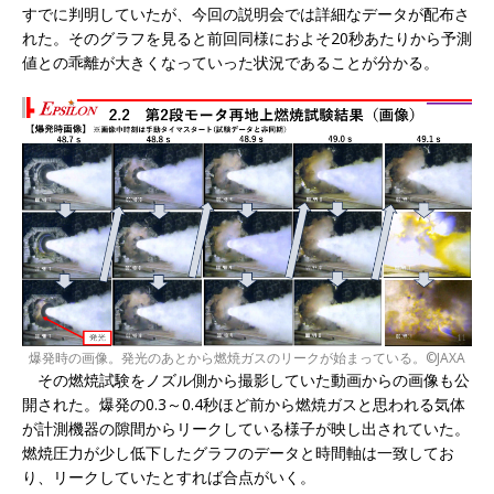
すでに判明していたが、今回の説明会では詳細なデータが配布さ
れた。そのグラフを見ると前回同様におよそ20秒あたりから予測
値との乖離が大きくなっていった状況であることが分かる。
爆発時の画像。発光のあとから燃焼ガスのリークが始まっている。©JAXA
その燃焼試験をノズル側から撮影していた動画からの画像も公
開された。爆発の0.3～0.4秒ほど前から燃焼ガスと思われる気体
が計測機器の隙間からリークしている様子が映し出されていた。
燃焼圧力が少し低下したグラフのデータと時間軸は一致してお
り、リークしていたとすれば合点がいく。