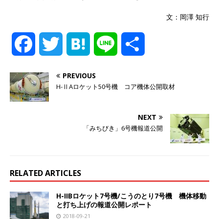
文：岡澤 知行
F
T
H
L
共
a
w
a
i
有
PREVIOUS
H-ⅡAロケット50号機 コア機体公開取材
c
i
t
n
e
t
e
e
NEXT
「みちびき」6号機報道公開
b
t
n
o
e
a
RELATED ARTICLES
o
r
H-IIBロケット7号機/こうのとり7号機 機体移動
と打ち上げの報道公開レポート
k
2018-09-21