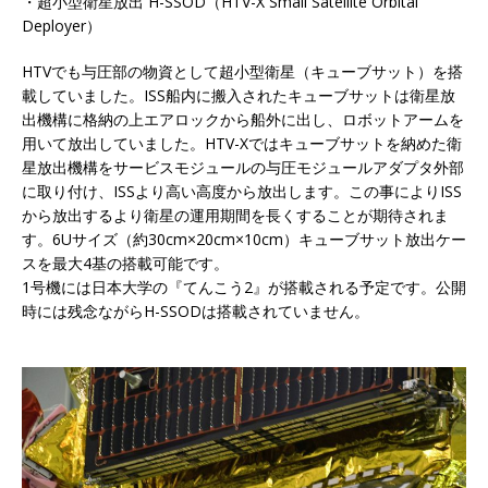
・超小型衛星放出 H-SSOD（HTV-X Small Satellite Orbital
Deployer）
HTVでも与圧部の物資として超小型衛星（キューブサット）を搭
載していました。ISS船内に搬入されたキューブサットは衛星放
出機構に格納の上エアロックから船外に出し、ロボットアームを
用いて放出していました。HTV-Xではキューブサットを納めた衛
星放出機構をサービスモジュールの与圧モジュールアダプタ外部
に取り付け、ISSより高い高度から放出します。この事によりISS
から放出するより衛星の運用期間を長くすることが期待されま
す。6Uサイズ（約30cm×20cm×10cm）キューブサット放出ケー
スを最大4基の搭載可能です。
1号機には日本大学の『てんこう2』が搭載される予定です。公開
時には残念ながらH-SSODは搭載されていません。