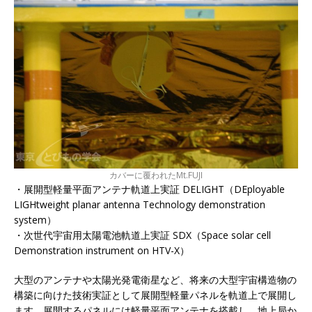
カバーに覆われたMt.FUJI
・展開型軽量平面アンテナ軌道上実証 DELIGHT（DEployable
LIGHtweight planar antenna Technology demonstration
system）
・次世代宇宙用太陽電池軌道上実証 SDX（Space solar cell
Demonstration instrument on HTV-X）
大型のアンテナや太陽光発電衛星など、将来の大型宇宙構造物の
構築に向けた技術実証として展開型軽量パネルを軌道上で展開し
ます。展開するパネルには軽量平面アンテナを搭載し、地上局か