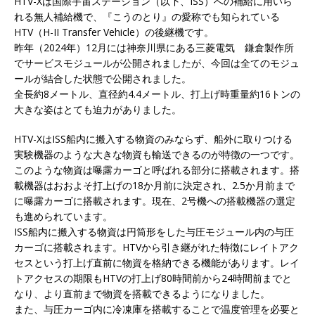
HTV-Xは国際宇宙ステーション（以下、ISS）への補給に用いら
れる無人補給機で、『こうのとり』の愛称でも知られている
HTV（H-II Transfer Vehicle）の後継機です。
昨年（2024年）12月には神奈川県にある三菱電気 鎌倉製作所
でサービスモジュールが公開されましたが、今回は全てのモジュ
ールが結合した状態で公開されました。
全長約8メートル、直径約4.4メートル、打上げ時重量約16トンの
大きな姿はとても迫力がありました。
HTV-XはISS船内に搬入する物資のみならず、船外に取りつける
実験機器のような大きな物資も輸送できるのが特徴の一つです。
このような物資は曝露カーゴと呼ばれる部分に搭載されます。搭
載機器はおおよそ打上げの18か月前に決定され、2.5か月前まで
に曝露カーゴに搭載されます。現在、2号機への搭載機器の選定
も進められています。
ISS船内に搬入する物資は円筒形をした与圧モジュール内の与圧
カーゴに搭載されます。HTVから引き継がれた特徴にレイトアク
セスという打上げ直前に物資を格納できる機能があります。レイ
トアクセスの期限もHTVの打上げ80時間前から24時間前までと
なり、より直前まで物資を搭載できるようになりました。
また、与圧カーゴ内に冷凍庫を搭載することで温度管理を必要と