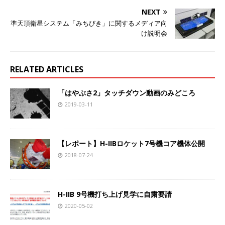
e
t
e
e
NEXT
準天頂衛星システム「みちびき」に関するメディア向
b
t
n
け説明会
o
e
a
RELATED ARTICLES
o
r
「はやぶさ2」タッチダウン動画のみどころ
k
2019-03-11
【レポート】H-IIBロケット7号機コア機体公開
2018-07-24
H-IIB 9号機打ち上げ見学に自粛要請
2020-05-02