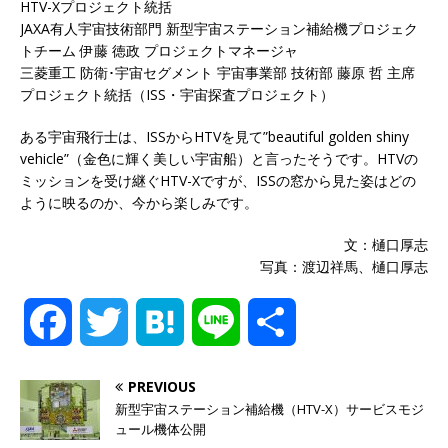
HTV-Xプロジェクト統括
JAXA有人宇宙技術部門 新型宇宙ステーション補給機プロジェク
トチーム 伊藤 徳政 プロジェクトマネージャ
三菱重工 防衛･宇宙セグメント 宇宙事業部 技術部 藤原 哲 主席
プロジェクト統括（ISS・宇宙探査プロジェクト）
ある宇宙飛行士は、ISSからHTVを見て”beautiful golden shiny
vehicle”（金色に輝く美しい宇宙船）と言ったそうです。HTVの
ミッションを受け継ぐHTV-Xですが、ISSの窓から見た姿はどの
ように映るのか、今から楽しみです。
文：樋口厚志
写真：渡辺祥馬、樋口厚志
F
T
H
L
共
a
w
a
i
有
PREVIOUS
新型宇宙ステーション補給機（HTV-X）サービスモジ
c
i
t
n
ュール機体公開