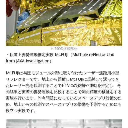
H-SSOD搭載部分
・軌道上姿勢運動推定実験 Mt.FUJI（MulTiple reFlector Unit
from JAXA Investigation）
Mt.FUJIは与圧モジュール外部に取り付けたレーザー測距用小型
リフレクターです。地上から照射しMt.FUJIに反射して返ってき
たレーザー光を観測することでHTV-Xの姿勢や運動を推定し、そ
の結果と実際の姿勢運動を比較することで測距精度の検証をする
実験を行います。昨今問題になっているスペースデブリ対策のた
め、地上からの観測でスペースデブリの挙動を予測するためにも
役立つ実験です。