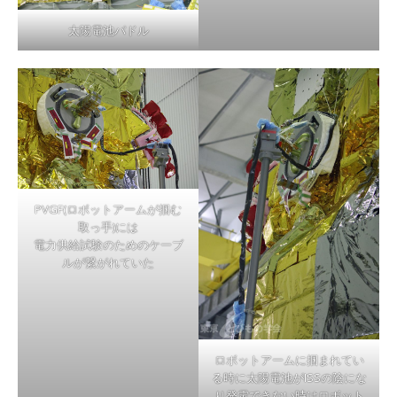
太陽電池パドル
PVGF(ロボットアームが掴む
取っ手)には
電力供給試験のためのケーブ
ルが繋がれていた
ロボットアームに掴まれてい
る時に太陽電池がISSの陰にな
り発電できない時はロボット