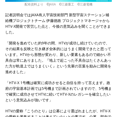
配布資料より ©JAXA ©三菱重工 ©三菱電機
記者説明会ではJAXA有人宇宙技術部門 新型宇宙ステーション補
給機プロジェクトチーム 伊藤徳政 プロジェクトマネージャから
HTV-X開発で苦労した点と、今後の意気込みを聞くことができま
した。
「開発を進めていた約9年の間、HTVが成功し続けていたので、
その結果を反映と引き継ぎ全体的にはうまく開発できたと思って
います。HTVから形態が変わり、新しい要素もあるので細かい不
具合は常にありました。『地上で起こった不具合はたくさんあっ
た方が軌道上ではうまくいく』という先輩の言葉を励みに開発を
進めました」
「HTV-X 1号機は確実に成功させると自信を持って言えます。政
府の宇宙基本計画では5号機まで計画されていますので、5号機ま
で確実に成功させてHTVに続いてHTV-Xのレガシーを確立したい
という意気込みが強いです」
HTVの愛称『こうのとり』は公募により選ばれましたが、HTV-X
の愛称を募集することは考えていないとの事です。公募、部内で