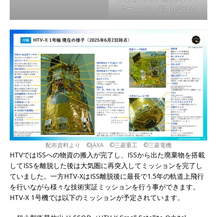
アームを介し電力を受ける
配布資料より ©JAXA ©三菱重工 ©三菱電機
HTVではISSへの物資の搬入が完了し、ISSから出た廃棄物を搭載
してISSを離脱した後は大気圏に再突入してミッションを完了し
ていました。一方HTV-XはISS離脱後に最長で1.5年の軌道上飛行
を行いながら様々な技術実証ミッションを行う事ができます。
HTV-X 1号機では以下のミッションが予定されています。