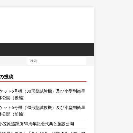
の投稿
ロケット6号機（30形態試験機）及び小型副衛星
体公開（後編）
ロケット6号機（30形態試験機）及び小型副衛星
体公開（前編）
XA小笠原追跡所50周年記念式典と施設公開