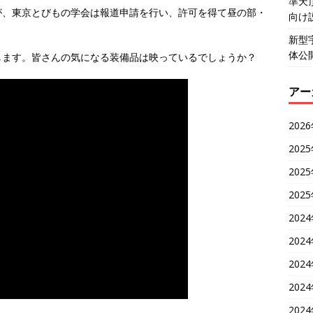
準天
が、東京とびもの学会は報道申請を行い、許可を得て昼の部・
向け
新型
体公
します。皆さんの気になる装備品は映っているでしょうか？
アー
202
202
202
202
202
202
202
202
202