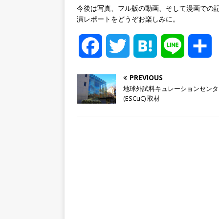
今後は写真、フル版の動画、そして漫画での
演レポートをどうぞお楽しみに。
F
T
H
L
a
w
a
i
PREVIOUS
地球外試料キュレーションセンタ
c
i
t
n
(ESCuC) 取材
e
t
e
e
b
t
n
o
e
a
o
r
k