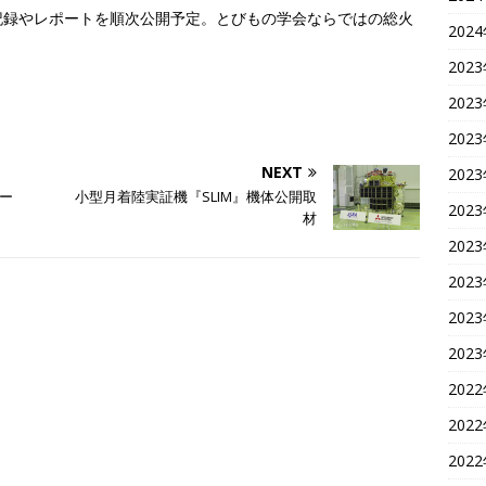
記録やレポートを順次公開予定。とびもの学会ならではの総火
202
202
共
202
202
有
NEXT
202
ー
小型月着陸実証機『SLIM』機体公開取
202
材
202
202
202
202
202
202
202