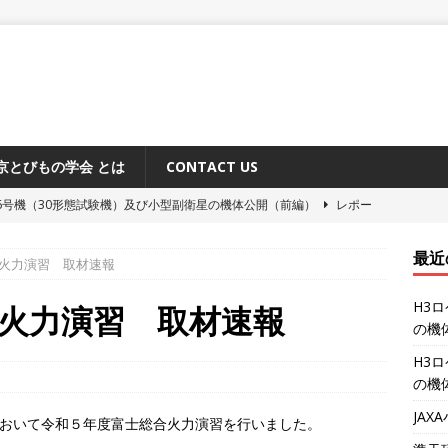
京とびもの学会 とは
CONTACT US
6号機（30形態試験機）及び小型副衛星の機体公開（前編）
レポー
最近
火力演習 取材速報
原追跡所50周年記念式典と施設公開
レポート
H3
システム「みちびき」に関するメディア向け説明会
レポート
火力演習 取材速報
の機
ーション補給機（HTV-X）1号機 機体公開
レポート
H3
6号機（30形態試験機）及び小型副衛星の機体公開（後編）
レポー
の機
JA
において令和５年度富士総合火力演習を行いました。