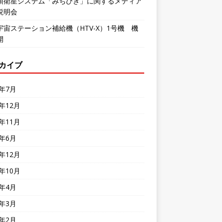
頂衛星システム「みちびき」に関するメディア
説明会
宇宙ステーション補給機（HTV-X）1号機 機
開
カイブ
6年7月
5年12月
5年11月
5年6月
4年12月
4年10月
4年4月
4年3月
4年2月