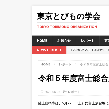
東京とびもの学会
TOKYO TOBIMONO ORGANIZATION
HOME
お知らせ
レポート
東
[ 2026-07-22 ]
H3ロケット
NEWS TICKER
ト
HOME
レポート
令和５年度富士総合
[ 2025-12-12 ]
JAXA小笠
[ 2025-11-29 ]
準天頂衛星
令和５年度富士総合
[ 2025-06-27 ]
新型宇宙ステ
[ 2026-07-30 ]
H3ロケット
2023-06-07
レポート
ト
陸上自衛隊は、5月27日（土）に富士演習場