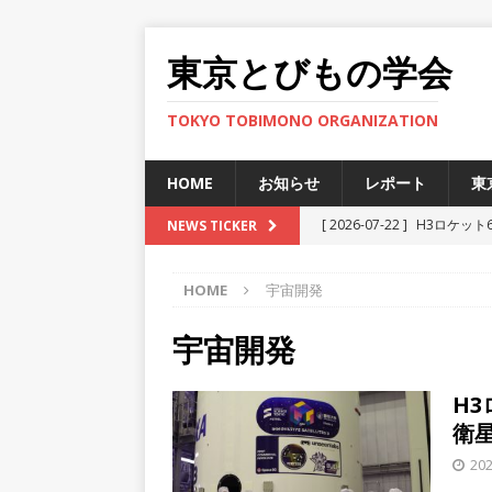
東京とびもの学会
TOKYO TOBIMONO ORGANIZATION
HOME
お知らせ
レポート
東
[ 2026-07-22 ]
H3ロケット
NEWS TICKER
ト
HOME
宇宙開発
[ 2025-12-12 ]
JAXA小笠
[ 2025-11-29 ]
準天頂衛星
宇宙開発
[ 2025-06-27 ]
新型宇宙ステ
H
[ 2026-07-30 ]
H3ロケット
衛
ト
202