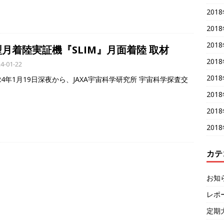
201
201
201
月着陸実証機『SLIM』月面着陸 取材
201
4-01-22
201
24年1月19日深夜から、JAXA宇宙科学研究所 宇宙科学探査交
201
201
201
カテ
お知
レポ
定期