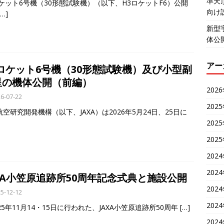
準天
ロケット6号機（30形態試験機）（以下、H3ロケットF6）公開
向け
[…]
新型
体公
アー
3ロケット6号機（30形態試験機）及び小型副
星の機体公開（前編）
202
6-07-22
202
空研究開発機構（以下、JAXA）は2026年5月24日、25日に
202
202
202
202
XA小笠原追跡所50周年記念式典と施設公開
202
5-12-12
202
5年11月14・15日に行われた、JAXA小笠原追跡所50周年
[…]
202