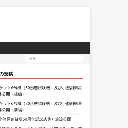
の投稿
ロケット6号機（30形態試験機）及び小型副衛星
体公開（後編）
ロケット6号機（30形態試験機）及び小型副衛星
体公開（前編）
XA小笠原追跡所50周年記念式典と施設公開