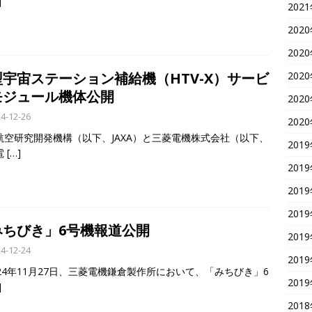
]
202
202
202
202
型宇宙ステーション補給機（HTV-X）サービ
モジュール機体公開
202
4-12-26
202
航空研究開発機構（以下、JAXA）と三菱電機株式会社（以下、
201
電
[…]
201
201
201
みちびき」6号機報道公開
201
4-12-24
201
24年11月27日、三菱電機鎌倉製作所において、「みちびき」6
201
]
201