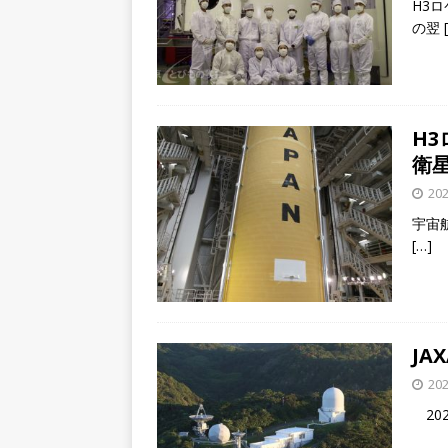
H3
の翌
H
衛
202
宇宙航
[…]
JA
202
202