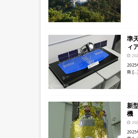
準
ィ
202
20
衛
[…
新型
機
202
20