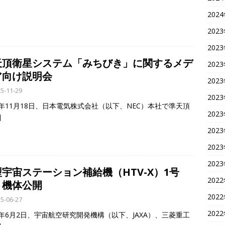
202
202
202
天頂衛星システム「みちびき」に関するメデ
202
ア向け説明会
202
5-11-29
202
25年11月18日、日本電気株式会社（以下、NEC）本社で準天頂
202
]
202
202
202
宇宙ステーション補給機（HTV-X）1号
202
 機体公開
202
5-06-27
202
25年6月2日、宇宙航空研究開発機構（以下、JAXA）、三菱重工