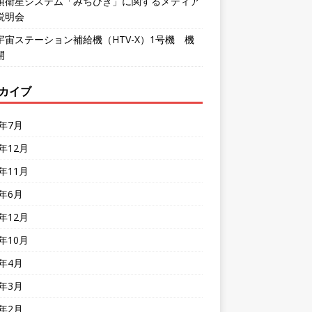
頂衛星システム「みちびき」に関するメディア
説明会
宇宙ステーション補給機（HTV-X）1号機 機
開
カイブ
6年7月
5年12月
5年11月
5年6月
4年12月
4年10月
4年4月
4年3月
4年2月