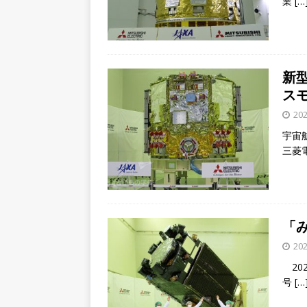
業
[…
新
ス
202
宇宙
三菱
「
202
20
号
[…