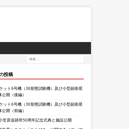
の投稿
ロケット6号機（30形態試験機）及び小型副衛星
体公開（後編）
ロケット6号機（30形態試験機）及び小型副衛星
体公開（前編）
XA小笠原追跡所50周年記念式典と施設公開