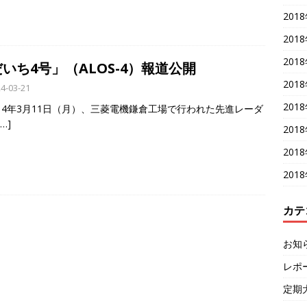
201
201
201
いち4号」（ALOS-4）報道公開
201
4-03-21
201
14年3月11日（月）、三菱電機鎌倉工場で行われた先進レーダ
[…]
201
201
201
カテ
お知
レポ
定期