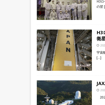
H3
の翌
H
衛
202
宇宙航
[…]
JA
202
202