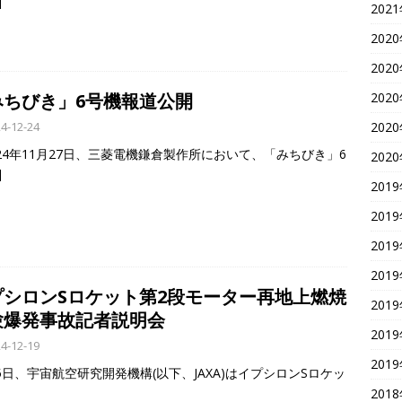
]
202
202
202
202
みちびき」6号機報道公開
202
4-12-24
24年11月27日、三菱電機鎌倉製作所において、「みちびき」6
202
]
201
201
201
201
プシロンSロケット第2段モーター再地上燃焼
201
験爆発事故記者説明会
201
4-12-19
201
月5日、宇宙航空研究開発機構(以下、JAXA)はイプシロンSロケッ
201