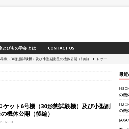
京とびもの学会 とは
CONTACT US
6号機（30形態試験機）及び小型副衛星の機体公開（前編）
レポー
最近
原追跡所50周年記念式典と施設公開
レポート
H3
システム「みちびき」に関するメディア向け説明会
レポート
の機
ーション補給機（HTV-X）1号機 機体公開
レポート
H3
3ロケット6号機（30形態試験機）及び小型副
6号機（30形態試験機）及び小型副衛星の機体公開（後編）
レポー
の機
星の機体公開（後編）
JA
6-07-30