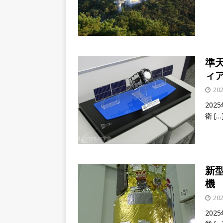
準
ィ
202
20
衛
[…
新型
機
202
20