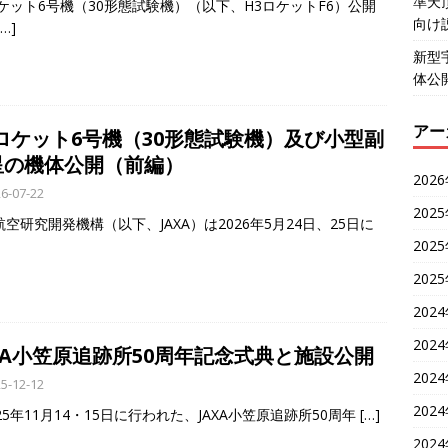
準天
ロケット6号機（30形態試験機）（以下、H3ロケットF6）公開
向け
[…]
新型
体公
アー
3ロケット6号機（30形態試験機）及び小型副
星の機体公開（前編）
202
6-07-22
202
空研究開発機構（以下、JAXA）は2026年5月24日、25日に
202
202
202
202
XA小笠原追跡所50周年記念式典と施設公開
202
5-12-12
202
5年11月14・15日に行われた、JAXA小笠原追跡所50周年
[…]
202