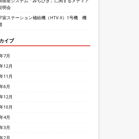
頂衛星システム「みちびき」に関するメディア
説明会
宇宙ステーション補給機（HTV-X）1号機 機
開
カイブ
6年7月
5年12月
5年11月
5年6月
4年12月
4年10月
4年4月
4年3月
4年2月