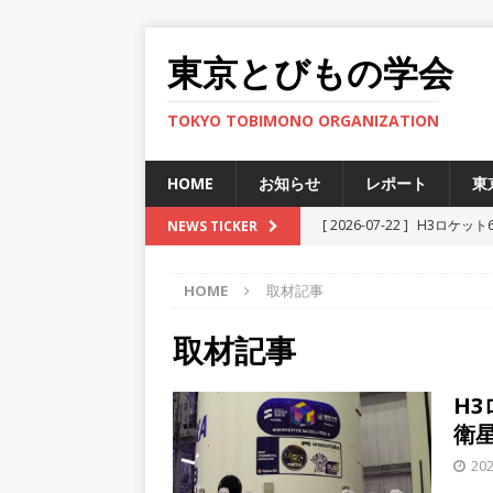
東京とびもの学会
TOKYO TOBIMONO ORGANIZATION
HOME
お知らせ
レポート
東
[ 2026-07-22 ]
H3ロケット
NEWS TICKER
ト
HOME
取材記事
[ 2025-12-12 ]
JAXA小笠
[ 2025-11-29 ]
準天頂衛星
取材記事
[ 2025-06-27 ]
新型宇宙ステ
H
[ 2026-07-30 ]
H3ロケット
衛
ト
202