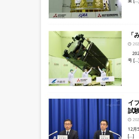
業
[…
「
202
20
号
[…
イ
試
202
12
[…]