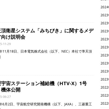
202
202
202
天頂衛星システム「みちびき」に関するメデ
202
ア向け説明会
202
5-11-29
202
25年11月18日、日本電気株式会社（以下、NEC）本社で準天頂
202
]
202
202
202
宇宙ステーション補給機（HTV-X）1号
202
 機体公開
202
5-06-27
202
25年6月2日、宇宙航空研究開発機構（以下、JAXA）、三菱重工