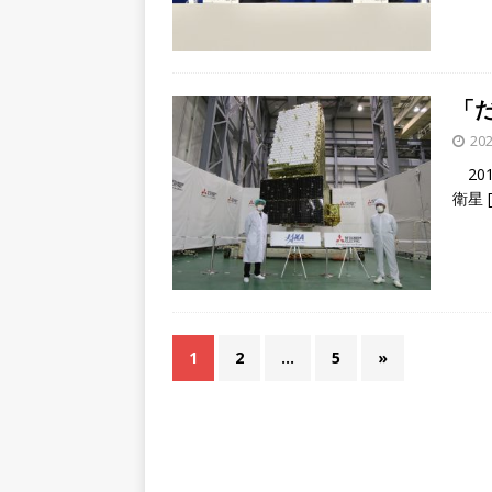
「だ
202
20
衛星
1
2
…
5
»