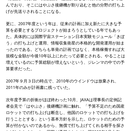
んでおり、そこにはやぶさ後継機が割り込むと他の分野の打ち上
げが先送りされることになる。
更に、2007年度という年は、従来の計画に加え新たに大きな予
算を必要とするプロジェクトが始まろうとしている年でもあっ
た。具体的には国際宇宙ステーション日本実験モジュール「きぼ
う」の打ち上げと運用、情報収集衛星の本格的な開発運用が始ま
ったのである。どちらも単発の計画ではなく、本格稼働すれば大
規模な金額が今後10年以上にわたって必要とされる。やることは
増えているのに予算総額が増えないという、ジレンマの中での予
算要求だった。
2007年９月３日の時点で、2010年のウインドウは放棄され、
2011年のみが計画書に残っていた。
次年度予算の折衝がほぼ終わった10月、JAXAは理事長の定例記
者会見で「はやぶさ」後継機計画に触れ、「予算不足のため国産
ロケットでの打ち上げは断念し、他国のロケットでの打ち上げを
行うこととする」という基本方針を示した。ロケットのための予
算が付かないのであるから、無償で打ち上げてくれる相手を探さ