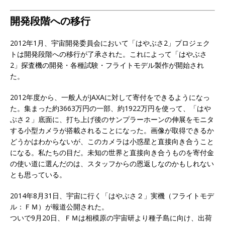
開発段階への移行
2012年1月、宇宙開発委員会において「はやぶさ2」プロジェク
トは開発段階への移行が了承された。これによって「はやぶさ
2」探査機の開発・各種試験・フライトモデル製作が開始され
た。
2012年度から、一般人がJAXAに対して寄付をできるようになっ
た。集まった約3663万円の一部、約1922万円を使って、「はや
ぶさ２」底面に、打ち上げ後のサンプラーホーンの伸展をモニタ
する小型カメラが搭載されることになった。画像が取得できるか
どうかはわからないが、このカメラは小惑星と直接向き合うこと
になる。私たちの目だ。未知の世界と直接向き合うものを寄付金
の使い道に選んだのは、スタッフからの恩返しなのかもしれない
とも思っている。
2014年8月31日、宇宙に行く「はやぶさ２」実機（フライトモデ
ル：ＦＭ）が報道公開された。
ついで9月20日、ＦＭは相模原の宇宙研より種子島に向け、出荷