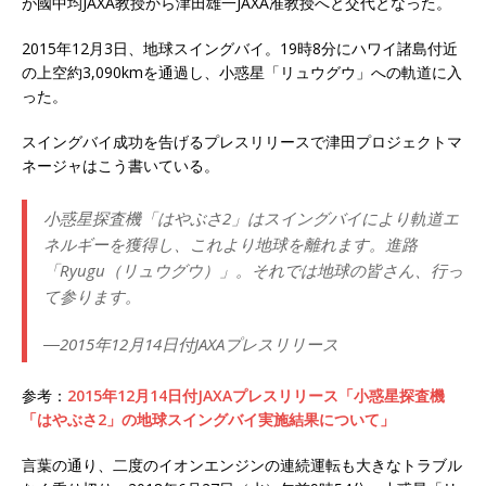
が國中均JAXA教授から津田雄一JAXA准教授へと交代となった。
2015年12月3日、地球スイングバイ。19時8分にハワイ諸島付近
の上空約3,090kmを通過し、小惑星「リュウグウ」への軌道に入
った。
スイングバイ成功を告げるプレスリリースで津田プロジェクトマ
ネージャはこう書いている。
小惑星探査機「はやぶさ2」はスイングバイにより軌道エ
ネルギーを獲得し、これより地球を離れます。進路
「Ryugu（リュウグウ）」。それでは地球の皆さん、行っ
て参ります。
―2015年12月14日付JAXAプレスリリース
参考：
2015年12月14日付JAXAプレスリリース「小惑星探査機
「はやぶさ2」の地球スイングバイ実施結果について」
言葉の通り、二度のイオンエンジンの連続運転も大きなトラブル