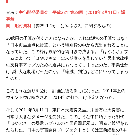
参考：
宇宙開発委員会 平成22年第29回（2010年8月11日）議
事録
同 配付資料
（委29-1-2が「はやぶさ2」に関するもの）
30億円の予算が付くことになったが、これは通常の予算ではなく
「日本再生重点化措置」という特別枠の中から支出されることに
なっていた。この枠は政治的な綱引きで決まる。「はやぶさ」ブ
ームによって「はやぶさ２」は末期症状を呈していた民主党政権
の支持率アップのための道具にもなってしまったのだ。事業仕分
けは壮大な劇場だったのか。「縮減」判定はどこにいってしまっ
たのだ。
このような煽りを受け、計画は後ろ倒しになった。2011年度の
ウインドウは断念され、2014年の打ち上げ予定となった。
そして2011年3月11日、東日本大震災発生。未曾有の大災害に、
日本は大きなダメージを受けた。このような中に始まった初代
「はやぶさ」の帰還カプセルの全国巡回展示は、明るい希望をも
たらした。日本の宇宙開発プロジェクトとしては空前絶後の3本