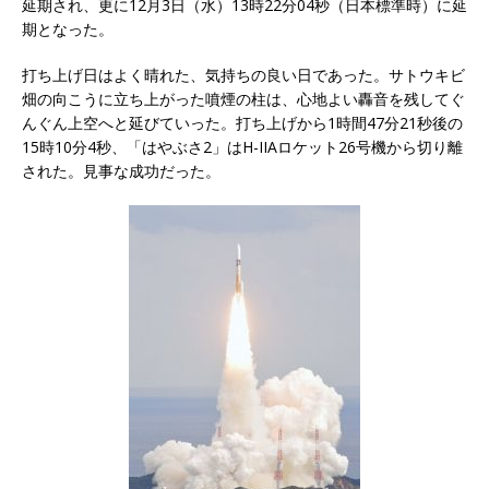
延期され、更に12月3日（水）13時22分04秒（日本標準時）に延
期となった。
打ち上げ日はよく晴れた、気持ちの良い日であった。サトウキビ
畑の向こうに立ち上がった噴煙の柱は、心地よい轟音を残してぐ
んぐん上空へと延びていった。打ち上げから1時間47分21秒後の
15時10分4秒、「はやぶさ2」はH-IIAロケット26号機から切り離
された。見事な成功だった。