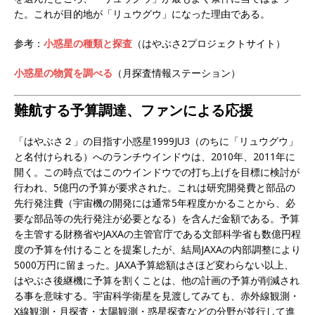
た。これが目的地が「リュウグウ」になった理由である。
参考：
小惑星の種類と探査
（はやぶさ2プロジェクトサイト）
小惑星の物質を調べる
（月探査情報ステーション）
難航する予算調達、ファンによる応援
「はやぶさ２」の目指す小惑星1999JU3（のちに「リュウグウ」
と名付けられる）へのランチウインドウは、2010年、2011年に
開く。この時点ではこのウインドウでの打ち上げを目標に検討が
行われ、5億円の予算が要求された。これは研究開発費と部品の
先行発注費（宇宙機の開発には通常5年程度かかることから、必
要な部品等の先行発注が必要となる）を含んだ金額である。予算
を主管する財務省やJAXAの主管官庁である文部科学省も数億円程
度の予算を付けることを提案したが、結局JAXAの内部調整により
5000万円に留まった。JAXA予算総額はさほど変わらない以上、
はやぶさ後継機に予算を割くことは、他の計画の予算が削減され
る事を意味する。宇宙科学衛星を見渡してみても、赤外線観測・
X線観測・月探査・太陽観測・惑星探査などの分野が並行して進