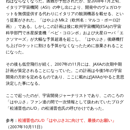
ねばならなくなった。困難が予想されたが、翌2008年1月上旬、
イタリア宇宙機関（ASI）の申し出により、開発中のヴェガロケ
ットを無償提供する代わりにイタリアの観測機器を載せる、とい
う提案がされた。「はやぶさMk.2（欧州名：マルコ・ポーロ計
画）」である。しかしこの計画は後に欧州宇宙機関(ESA)の宇宙
科学部門で水星探査機「ベピ・コロンボ」および火星ローバ「エ
クソマーズ」が大幅な予算超過を起こし、「はやぶさ」後継機打
ち上げロケットに割ける予算がなくなったために放棄されること
になった。
その後も低空飛行が続く。2007年の11月には、JAXAの次期中期
計画が策定されることになっていた。この計画は今後5年の宇宙
開発の方針を定めるものであり、ここに載ればJAXAがやると意思
決定した事になる。
ここで起ったのが、宇宙開発ジャーナリストであり、このころの
「はやぶさ」ファン達の間で一次情報として扱われていたブログ
「松浦晋也のL/D」の松浦晋也氏の呼びかけであった。
参考：
松浦晋也のL/D「はやぶさ2に向けて、最後のお願い」
（2007年10月11日）