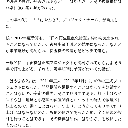
の映画の制作が発表されるなど、「はやぶさ」とその後継機には
非常に強い追い風が吹いた。
この年の5月、「「はやぶさ2」プロジェクトチーム」が発足し
た。
続く2012年度予算も、「日本再生重点化措置」枠から支出され
ることになっていたが、復興事業予算との競争になった。なんと
か事業継続が認められ、探査機の製造が急ピッチで進む。
一般的に、宇宙機は正式プロジェクトが認可されてからおよそ５
年で打ち上がる。それも、毎年順調に予算が付いての話だ。
「はやぶさ2」は、2011年度末（2012年1月）にJAXAの正式プロ
ジェクトになった。開発期間を延期することはあっても短縮する
ことはないのが宇宙の世界。そこで約３年である。打ち上げウイ
ンドウは、地球と小惑星の位置関係とロケットの能力で物理的に
決まるので、動くことはない。つまり、どうあっても３年で作り
上げねばならないのだ。異例の短さであったため、全く新規の設
計を行うことはできず、その機体は初代「はやぶさ」を改良した
ものとなった。