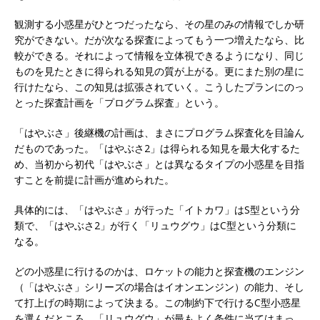
観測する小惑星がひとつだったなら、その星のみの情報でしか研
究ができない。だが次なる探査によってもう一つ増えたなら、比
較ができる。それによって情報を立体視できるようになり、同じ
ものを見たときに得られる知見の質が上がる。更にまた別の星に
行けたなら、この知見は拡張されていく。こうしたプランにのっ
とった探査計画を「プログラム探査」という。
「はやぶさ」後継機の計画は、まさにプログラム探査化を目論ん
だものであった。「はやぶさ2」は得られる知見を最大化するた
め、当初から初代「はやぶさ」とは異なるタイプの小惑星を目指
すことを前提に計画が進められた。
具体的には、「はやぶさ」が行った「イトカワ」はS型という分
類で、「はやぶさ2」が行く「リュウグウ」はC型という分類に
なる。
どの小惑星に行けるのかは、ロケットの能力と探査機のエンジン
（「はやぶさ」シリーズの場合はイオンエンジン）の能力、そし
て打上げの時期によって決まる。この制約下で行けるC型小惑星
を選んだところ、「リュウグウ」が最もよく条件に当てはまっ