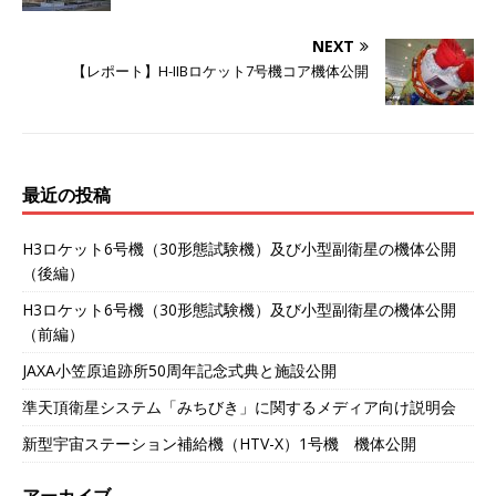
e
t
e
e
NEXT
【レポート】H-IIBロケット7号機コア機体公開
b
t
n
o
e
a
最近の投稿
o
r
H3ロケット6号機（30形態試験機）及び小型副衛星の機体公開
k
（後編）
H3ロケット6号機（30形態試験機）及び小型副衛星の機体公開
（前編）
JAXA小笠原追跡所50周年記念式典と施設公開
準天頂衛星システム「みちびき」に関するメディア向け説明会
新型宇宙ステーション補給機（HTV-X）1号機 機体公開