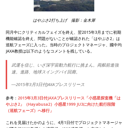
はやぶさ2打ち上げ 撮影：金木犀
同月中にクリティカルフェイズを終え、翌2015年3月までに初期
機能確認を終え、問題がないことが確認された「はやぶさ2」は
巡航フェーズに入った。当時のプロジェクトマネージャ、國中均
JAXA教授は以下のようなコメントを残している。
武運を信じ、いざ深宇宙動力航行に挑まん。両舷前進強
速。進路、地球スイングバイ回廊。
―2015年3月3日付JAXAプレスリリース
参考：
2015年3月3日付JAXAプレスリリース「小惑星探査機「は
やぶさ2」（Hayabusa2）小惑星1999 JU3に向けた航行段階
（巡航フェーズ）へ移行」
これを見届けたかのように、4月1日付でプロジェクトマネージャ