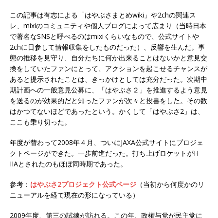
この記事は有志による「はやぶさまとめwiki」や2chの関連ス
レ、mixiのコミュニティや個人ブログによって広まり（当時日本
で著名なSNSと呼べるのはmixiくらいなもので、公式サイトや
2chに日参して情報収集をしたものだった）、反響を生んだ。事
態の推移を見守り、自分たちに何か出来ることはないかと意見交
換をしていたファンにとって、アクションを起こせるチャンスが
あると提示されたことは、きっかけとしては充分だった。次期中
期計画への一般意見公募に、「はやぶさ２」を推進するよう意見
を送るのが効果的だと知ったファンが次々と投書をした。その数
はかつてないほどであったという。かくして「はやぶさ2」は、
ここも乗り切った。
年度が替わって2008年４月、ついにJAXA公式サイトにプロジェ
クトページができた。一歩前進だった。打ち上げロケットがH-
IIAとされたのもほぼ同時期であった。
参考：
はやぶさ2プロジェクト公式ページ
（当初から何度かのリ
ニューアルを経て現在の形になっている）
2009年度、第三の試練が訪れる。この年、政権与党が民主党に