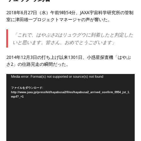
2018年6月27日（水）午前9時54分、JAXA宇宙科学研究所の管制
室に津田雄一プロジェクトマネージャの声が響いた。
「これで、はやぶさ2はリュウグウに到着したと判定した
いと思います。皆さん、おめでとうございます」
2014年12月3日の打ち上げ以来1301日、小惑星探査機「はやぶ
さ2」の往路完走の瞬間だった。
動
Media error: Format(s) not supported or source(s) not found
画
ファイルをダウンロード:
プ
http://www.jaxa.jp/press/kit/hayabusa2/files/hayabusa2_arrived_confirm_0954_jst_1.
レ
mp4?_=1
ー
ヤ
ー