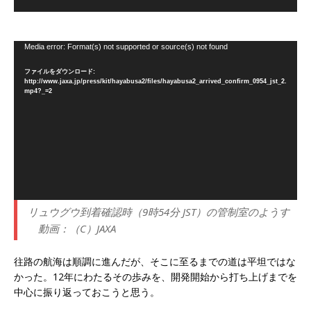
動
Media error: Format(s) not supported or source(s) not found
画
ファイルをダウンロード:
プ
http://www.jaxa.jp/press/kit/hayabusa2/files/hayabusa2_arrived_confirm_0954_jst_2.
レ
mp4?_=2
ー
ヤ
ー
リュウグウ到着確認時（9時54分 JST）の管制室のようす
動画：（C）JAXA
往路の航海は順調に進んだが、そこに至るまでの道は平坦ではな
かった。12年にわたるその歩みを、開発開始から打ち上げまでを
中心に振り返っておこうと思う。