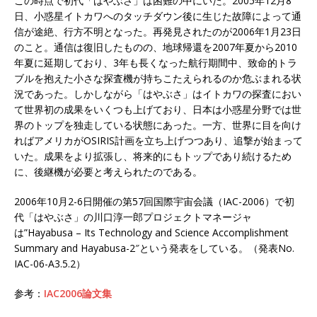
この時点で初代「はやぶさ」は困難の中にいた。2005年12月8
日、小惑星イトカワへのタッチダウン後に生じた故障によって通
信が途絶、行方不明となった。再発見されたのが2006年1月23日
のこと。通信は復旧したものの、地球帰還を2007年夏から2010
年夏に延期しており、3年も長くなった航行期間中、致命的トラ
ブルを抱えた小さな探査機が持ちこたえられるのか危ぶまれる状
況であった。しかしながら「はやぶさ」はイトカワの探査におい
て世界初の成果をいくつも上げており、日本は小惑星分野では世
界のトップを独走している状態にあった。一方、世界に目を向け
ればアメリカがOSIRIS計画を立ち上げつつあり、追撃が始まって
いた。成果をより拡張し、将来的にもトップであり続けるため
に、後継機が必要と考えられたのである。
2006年10月2-6日開催の第57回国際宇宙会議（IAC-2006）で初
代「はやぶさ」の川口淳一郎プロジェクトマネージャ
は”Hayabusa – Its Technology and Science Accomplishment
Summary and Hayabusa-2″という発表をしている。（発表No.
IAC-06-A3.5.2）
参考：
IAC2006論文集