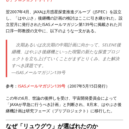
翌2007年4月、JAXAは月惑星探査推進グループ（JSPEC）を設立
し、「はやぶさ」後継機の計画の検討はここに引き継がれた。設
立翌月に発行されたISASメールマガジン第139号に掲載された川
口淳一郎教授の文中に、以下のような一文がある。
次期あるいは次次期の中期計画に向かって、SELENE後
継機、はやぶさ後継機といった喫緊の新たな探査プロジ
ェクトを立ち上げていくことがまずとりくみ、また解決
すべき課題です。
―ISASメールマガジン139号
参考：
ISASメールマガジン139号
（2007年5月15日発行）
この年の6月、世論の後押しを受け、宇宙開発委員会によって
「JAXAが早急に行うべき計画」と判断され、8月末、はやぶさ後
継機計画は研究フェーズ（プリプロジェクト）に移行した。
なぜ「リュウグウ」が選ばれたのか