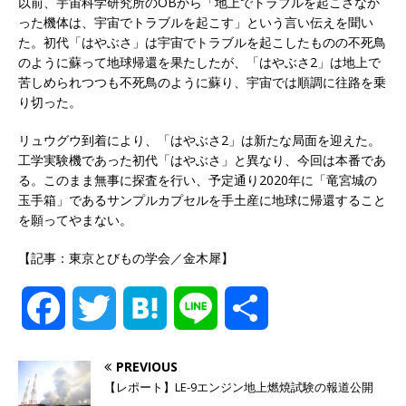
以前、宇宙科学研究所のOBから「地上でトラブルを起こさなか
った機体は、宇宙でトラブルを起こす」という言い伝えを聞い
た。初代「はやぶさ」は宇宙でトラブルを起こしたものの不死鳥
のように蘇って地球帰還を果たしたが、「はやぶさ2」は地上で
苦しめられつつも不死鳥のように蘇り、宇宙では順調に往路を乗
り切った。
リュウグウ到着により、「はやぶさ2」は新たな局面を迎えた。
工学実験機であった初代「はやぶさ」と異なり、今回は本番であ
る。このまま無事に探査を行い、予定通り2020年に「竜宮城の
玉手箱」であるサンプルカプセルを手土産に地球に帰還すること
を願ってやまない。
【記事：東京とびもの学会／金木犀】
F
T
H
L
共
a
w
a
i
有
PREVIOUS
【レポート】LE-9エンジン地上燃焼試験の報道公開
c
i
t
n