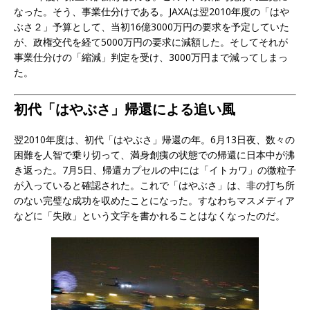
なった。そう、事業仕分けである。JAXAは翌2010年度の「はや
ぶさ２」予算として、当初16億3000万円の要求を予定していた
が、政権交代を経て5000万円の要求に減額した。そしてそれが
事業仕分けの「縮減」判定を受け、3000万円まで減ってしまっ
た。
初代「はやぶさ」帰還による追い風
翌2010年度は、初代「はやぶさ」帰還の年。6月13日夜、数々の
困難を人智で乗り切って、満身創痍の状態での帰還に日本中が沸
き返った。7月5日、帰還カプセルの中には「イトカワ」の微粒子
が入っていると確認された。これで「はやぶさ」は、非の打ち所
のない完璧な成功を収めたことになった。すなわちマスメディア
などに「失敗」という文字を書かれることはなくなったのだ。