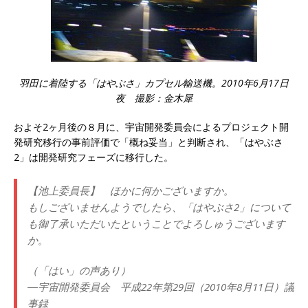
羽田に着陸する「はやぶさ」カプセル輸送機。2010年6月17日
夜 撮影：金木犀
およそ2ヶ月後の８月に、宇宙開発委員会によるプロジェクト開
発研究移行の事前評価で「概ね妥当」と判断され、「はやぶさ
2」は開発研究フェーズに移行した。
【池上委員長】 ほかに何かございますか。
もしございませんようでしたら、「はやぶさ2」について
も御了承いただいたということでよろしゅうございます
か。
（「はい」の声あり）
―宇宙開発委員会 平成22年第29回（2010年8月11日）議
事録