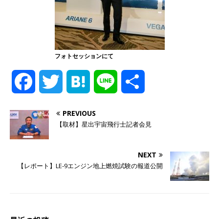
フォトセッションにて
F
T
H
L
共
a
w
a
i
有
PREVIOUS
【取材】星出宇宙飛行士記者会見
c
i
t
n
e
t
e
e
NEXT
【レポート】LE-9エンジン地上燃焼試験の報道公開
b
t
n
o
e
a