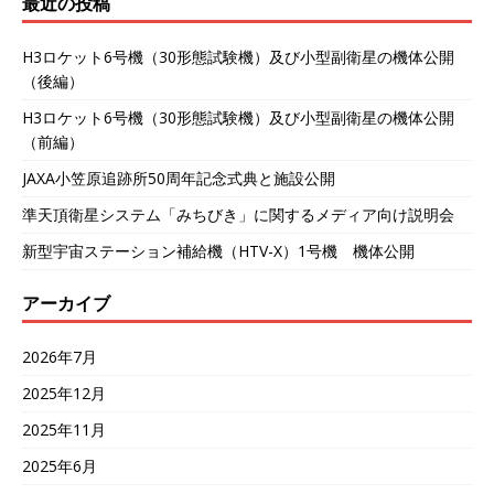
最近の投稿
o
r
H3ロケット6号機（30形態試験機）及び小型副衛星の機体公開
k
（後編）
H3ロケット6号機（30形態試験機）及び小型副衛星の機体公開
（前編）
JAXA小笠原追跡所50周年記念式典と施設公開
準天頂衛星システム「みちびき」に関するメディア向け説明会
新型宇宙ステーション補給機（HTV-X）1号機 機体公開
アーカイブ
2026年7月
2025年12月
2025年11月
2025年6月