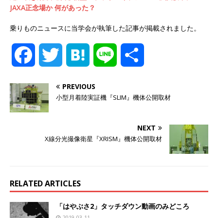
JAXA正念場か 何があった？
乗りものニュースに当学会が執筆した記事が掲載されました。
F
T
H
L
共
a
w
a
i
有
PREVIOUS
小型月着陸実証機『SLIM』機体公開取材
c
i
t
n
e
t
e
e
NEXT
X線分光撮像衛星『XRISM』機体公開取材
b
t
n
o
e
a
RELATED ARTICLES
o
r
「はやぶさ2」タッチダウン動画のみどころ
2019-03-11