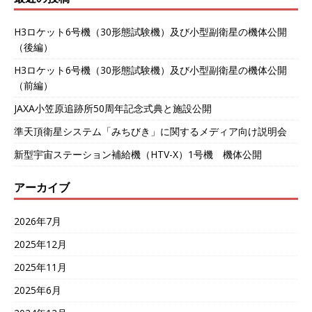
c
i
t
n
H3ロケット6号機（30形態試験機）及び小型副衛星の機体公開
e
t
e
e
（後編）
b
t
n
H3ロケット6号機（30形態試験機）及び小型副衛星の機体公開
（前編）
o
e
a
JAXA小笠原追跡所50周年記念式典と施設公開
準天頂衛星システム「みちびき」に関するメディア向け説明会
o
r
新型宇宙ステーション補給機（HTV-X）1号機 機体公開
k
アーカイブ
2026年7月
2025年12月
2025年11月
2025年6月