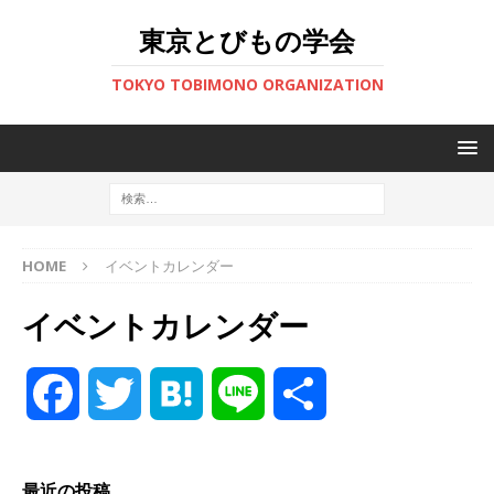
東京とびもの学会
TOKYO TOBIMONO ORGANIZATION
HOME
イベントカレンダー
イベントカレンダー
F
T
H
L
共
a
w
a
i
有
最近の投稿