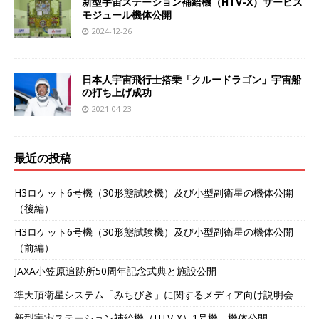
新型宇宙ステーション補給機（HTV-X）サービス
モジュール機体公開
2024-12-26
日本人宇宙飛行士搭乗「クルードラゴン」宇宙船
の打ち上げ成功
2021-04-23
最近の投稿
H3ロケット6号機（30形態試験機）及び小型副衛星の機体公開
（後編）
H3ロケット6号機（30形態試験機）及び小型副衛星の機体公開
（前編）
JAXA小笠原追跡所50周年記念式典と施設公開
準天頂衛星システム「みちびき」に関するメディア向け説明会
新型宇宙ステーション補給機（HTV-X）1号機 機体公開