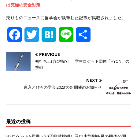
は究極の安全対策
乗りものニュースに当学会が執筆した記事が掲載されました。
F
T
H
L
共
a
w
a
i
有
PREVIOUS
初打ち上げに挑め！ 学生ロケット団体「HYON」の
c
i
t
n
挑戦
e
t
e
e
NEXT
東京とびもの学会 2023大会 開催のお知らせ
b
t
n
o
e
a
最近の投稿
o
r
H3ロケット6号機（30形態試験機）及び小型副衛星の機体公開