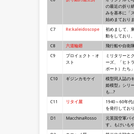
の最近の折り
みを基本に「
始めまており
C7
Re:kaleidoscope
初めまして、
動をしており
C8
六道輪廻
飛行船や自衛
C9
プロイェクト・オ
ミリタリーと
スト
ーズ、「ヒト
ボート）たち
C10
ギジンカモケイ
模型同人誌の
姫模型』シリ
も…?
C11
リタイ屋
1940～60
を発行してお
D1
MacchinaRosso
元英国空軍パ
す。もけいも