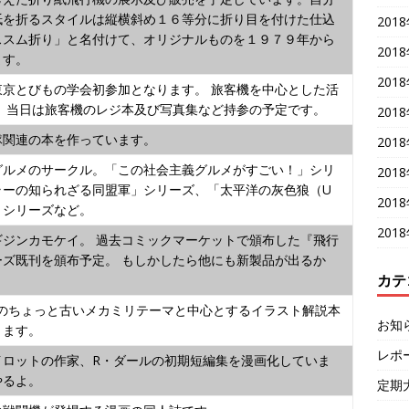
紙を折るスタイルは縦横斜め１６等分に折り目を付けた仕込
201
ススム折り」と名付けて、オリジナルものを１９７９年から
201
ます。
201
東京とびもの学会初参加となります。 旅客機を中心とした活
、 当日は旅客機のレジ本及び写真集など持参の予定です。
201
隊関連の本を作っています。
201
グルメのサークル。「この社会主義グルメがすごい！」シリ
201
ラーの知られざる同盟軍」シリーズ、「太平洋の灰色狼（U
201
」シリーズなど。
201
ギジンカモケイ。 過去コミックマーケットで頒布した『飛行
ーズ既刊を頒布予定。 もしかしたら他にも新製品が出るか
カテ
年代のちょっと古いメカミリテーマと中心とするイラスト解説本
お知
ります。
レポ
イロットの作家、R・ダールの初期短編集を漫画化していま
やるよ。
定期