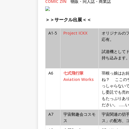
COMIC ZIN
物販・同人誌・商業誌
＞＞サークル出展＜＜
A1-5
Project ICKX
オリジナルのフ
応有。
試遊機としてド
持ち込みます
A6
七式飛行隊
羽根っ娘はお
Aviation Works
ね？ ここの
っしゃらない
し委託でも売
もたっぷりあ
ださい。 ……
A7
宇宙郵趣会コスモ
宇宙関連の切
ス
ス」の配布、