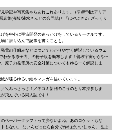
見学記や写真集やらあれこれあります。 (準)新刊はアリア
写真集(液酸/液水さんとの合同誌)と「はやぶさ2」ざっくり
上げを中心に宇宙開発の追っかけをしているサークルです。
現場に潜り込んで記事を書くことも。
力発電の仕組みなどについてわかりやすく解説しているウェ
分でわかる原子力」の冊子版を頒布します！普段宇宙からやっ
や、原子力発電所の安全対策についてもゆるーく解説しま
機械が喋るゆるい絵やマンガを描いています。
！／＼みっさっさ！／冬コミ新刊のこうのとり本持参しま
波が飛んでいる同人誌です！
トのペーパークラフトって少ないよね。あのロケットもな
トもない。 ないんだったら自分で作ればいいじゃん。 生ま