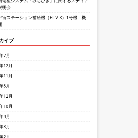
頂衛星システム「みちびき」に関するメディア
説明会
宇宙ステーション補給機（HTV-X）1号機 機
開
カイブ
6年7月
5年12月
5年11月
5年6月
4年12月
4年10月
4年4月
4年3月
4年2月