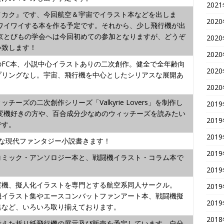
202
イカク』です、今回航空＆宇宙でイラスト本などを出しま
202
がワイワイする本を作る予定です。それから、少し飛行機が出
東京とびもの学会へは今回初めての参加となりますが、どうぞ
202
い致します！
202
のFC本、小説中心イラストありの二次創作。健全で全年齢向
202
プリングなし。宇宙、飛行機を中心としたシリアスな展開あ
202
チーズの二次創作シリーズ「Valkyrie Lovers」を制作し
201
可変機好きの方や、百合成分少なめのウィッチーズを読みたい
201
です。
201
フな現代ファンタジー小説書きます！
201
コミック・アンソロジー本と、戦闘機イラスト・コラム本で
201
実機、擬人化イラストを専門とする航空系同人サークル。
201
機イラスト集やエースコンバットファンアート本、戦闘機擬
201
集など、いろいろ取り揃えております。
201
考えた折り紙飛行機の展示及び販売を予定しています。自分