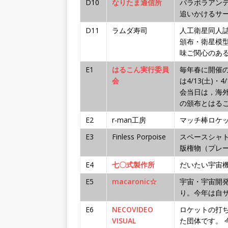
D10
なりたま通信所
パラボラアン
追いかけるサ
D11
ラムダ寿司
人工衛星同人
頒布・衛星模
味ご関心のあ
E1
はるこん実行委員
毎年春に開催の
会
は4/13(土)
会当日は，海
の頒布とはるこ
E2
r-man工房
マッチ棒ロケ
E3
Finless Porpoise
スペースシャ
版権物（プレ
E4
七〇式製作所
だいたい宇宙
E5
macaronic☆
宇宙・宇宙開
り。今年は自
E6
NECOVIDEO
ロケットの打
VISUAL
た団体です。