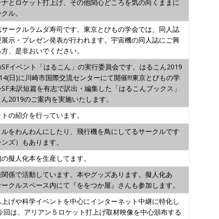
テナとロケット打上げ、その他関心どころを気の向くままに
ークル。
誌サークルラムダ寿司です。東京とびもの学会では、同人誌
型展示・プレゼン発表が行われます。宇宙機の同人誌にご興
る方、是非おいでください。
SFイベント「はるこん」の実行委員会です。はるこん2019
・4/14(日)に川崎市国際交流センターにて開催!!!東京とびもの学
外SF未訳短篇を有志で訳出・編集した「はるこんブックス」
ん2019のご案内を実施いたします。
ットの紹介を行っています。
トルをわんわんにしたり、飛行機を鳥にしてるサークルです
ーンズ）もあります。
機の擬人化本を生産してます。
発関係で活動しています。本やグッズあります。擬人化あ
サークルスペース内にて『ををつか屋』さんも参加します。
ち上げや科学イベントを中心にインターネット中継に特化し
 今回は、アリアン５ロケット打上げ取材映像を中心頒布する