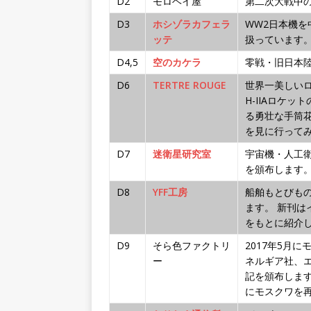
D2
モロヘイ屋
第二次大戦中
D3
ホシゾラカフェラ
WW2日本機
ッテ
扱っています
D4,5
空のカケラ
零戦・旧日本
D6
TERTRE ROUGE
世界一美しい
H-IIAロケ
る勇壮な手筒
を見に行って
D7
迷衛星研究室
宇宙機・人工衛
を頒布します
D8
YFF工房
船舶もとびも
ます。 新刊は
をもとに紹介
D9
そら色ファクトリ
2017年5月
ー
ネルギア社、
記を頒布します
にモスクワを