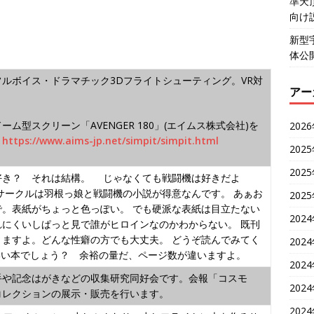
準天
向け
新型
体公
ルボイス・ドラマチック3Dフライトシューティング。VR対
アー
ーム型スクリーン「AVENGER 180」(エイムス株式会社)を
202
。
https://www.aims-jp.net/simpit/simpit.html
202
202
好き？ それは結構。 じゃなくても戦闘機は好きだよ
サークルは羽根っ娘と戦闘機の小説が得意なんです。 あぁお
202
で。表紙がちょっと色っぽい。 でも硬派な表紙は目立たない
202
れにくいしぱっと見で誰がヒロインなのかわからない。 既刊
りますよ。どんな性癖の方でも大丈夫。 どうぞ読んでみてく
202
いい本でしょう？ 余裕の量だ、ページ数が違いますよ。
202
手や記念はがきなどの収集研究同好会です。会報「コスモ
202
コレクションの展示・販売を行います。
202