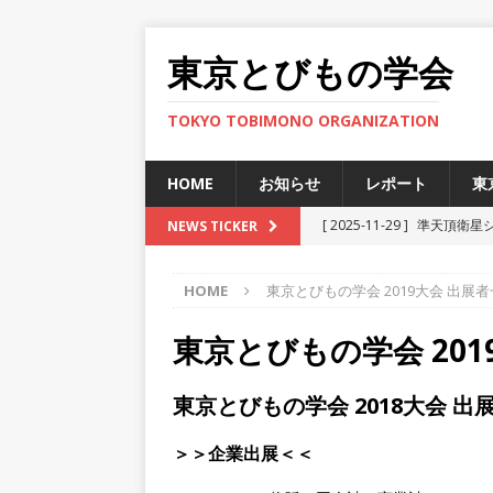
東京とびもの学会
TOKYO TOBIMONO ORGANIZATION
HOME
お知らせ
レポート
東
[ 2025-11-29 ]
準天頂衛星
NEWS TICKER
[ 2025-06-27 ]
新型宇宙ステ
HOME
東京とびもの学会 2019大会 出展
[ 2026-07-30 ]
H3ロケット
ト
東京とびもの学会 201
[ 2026-07-22 ]
H3ロケット
東京とびもの学会 2018大会 出
ト
[ 2025-12-12 ]
JAXA小笠
＞＞企業出展＜＜