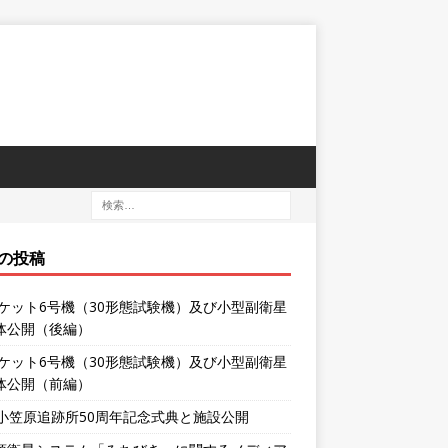
の投稿
ロケット6号機（30形態試験機）及び小型副衛星
体公開（後編）
ロケット6号機（30形態試験機）及び小型副衛星
体公開（前編）
XA小笠原追跡所50周年記念式典と施設公開