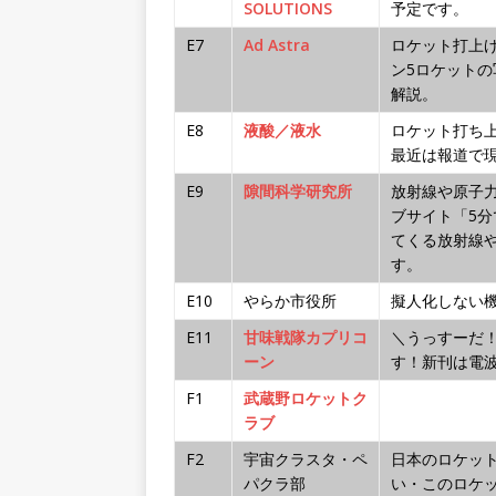
SOLUTIONS
予定です。
E7
Ad Astra
ロケット打上げ
ン5ロケットの
解説。
E8
液酸／液水
ロケット打ち
最近は報道で
E9
隙間科学研究所
放射線や原子
ブサイト「5
てくる放射線
す。
E10
やらか市役所
擬人化しない
E11
甘味戦隊カプリコ
＼うっすーだ
ーン
す！新刊は電
F1
武蔵野ロケットク
ラブ
F2
宇宙クラスタ・ペ
日本のロケッ
パクラ部
い・このロケッ