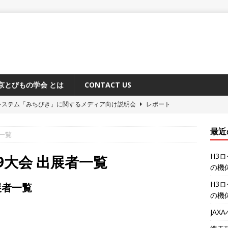
京とびもの学会 とは
CONTACT US
システム「みちびき」に関するメディア向け説明会
レポート
ーション補給機（HTV-X）1号機 機体公開
レポート
最近
者一覧
6号機（30形態試験機）及び小型副衛星の機体公開（後編）
レポー
H3
9大会 出展者一覧
の機
6号機（30形態試験機）及び小型副衛星の機体公開（前編）
レポー
H3
展者一覧
の機
原追跡所50周年記念式典と施設公開
レポート
JA