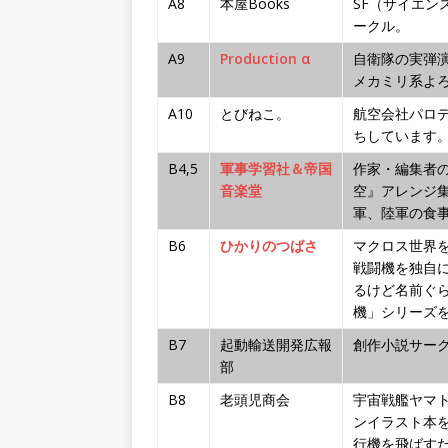
A8
本屋Books
SF（サイエ
ークル。
A9
Production α
自衛隊の実弾
メカミリ系よ
A10
とびねこ。
航空会社パロ
ちしています
B4,5
軍事学習社＆帝国
作家・編集者
音楽堂
空』アレンジ
軍、陸軍の食
B6
ひかりのつばさ
マクロス世界
戦闘機を独自
るけど名前ぐ
機」シリーズ
B7
起動輸送開発広報
創作小説サー
部
B8
老頭児商会
宇宙戦艦ヤマト
ンイラスト本
行機を飛ばす