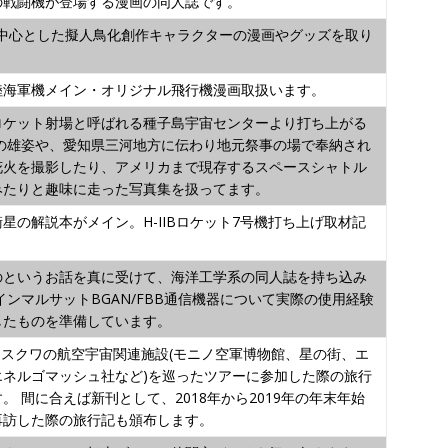
の戦闘機が登場する漫画の同人誌です。
を中心とした擬人鳥化創作キャラクターの漫画やグッズを取り
。
陸海軍機メイン・オリジナル飛行機漫画取扱います。
ロケット射場と呼ばれる種子島宇宙センターより打ち上がる
ットの雄姿や、愛知県三河地方に伝わり地元祭事の場で奉納され
花火を撮影したり、アメリカまで現存するスペースシャトル
みたりと趣味に走った写真集を扱ってます。
星の解説本がメイン。H-IIBロケット7号機打ち上げ取材記
。
のというお話を真に受けて、海洋工学系の同人誌を持ち込み
インマルサットBGAN/FBB通信機器について実際の使用経験
したものを準備しています。
にモスクワの航空宇宙関連施設(モニノ空軍博物館、星の街、エ
エネルゴマッシュ社など)を巡ったツアーに参加した際の旅行
。 間に合えば新刊として、2018年から2019年の年末年始
再訪した際の旅行記も頒布します。