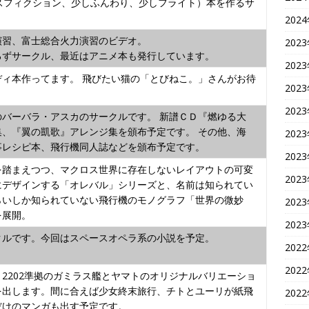
ンスフィクション、少しふんわり、少しフライト）本を作るサ
202
演習、富士総合火力演習のビデオ。
202
ろずサークル、最近はアニメ本も発行しています。
202
ディ本作ってます。 飛びたい猫の「とびねこ。」さんがお待
202
。
202
のバーバラ・アスカのサークルです。 新譜ＣＤ『燃ゆる大
集、『翼の凱歌』アレンジ集を頒布予定です。 その他、海
202
事レシピ本、飛行機同人誌などを頒布予定です。
202
を踏まえつつ、マクロス世界に存在しないレイアウトの可変
202
にデザインする「オレバル」シリーズと、名前は知られてい
らいしか知られていない飛行機のモノグラフ「世界の微妙
202
を展開。
202
クルです。今回はスペースオペラ系の小説を予定。
202
202
2202準拠のガミラス艦とヤマトのオリジナルバリエーショ
を出します。間に合えば少女終末旅行、チトとユーリが紙飛
202
だけのマンガも出す予定です。