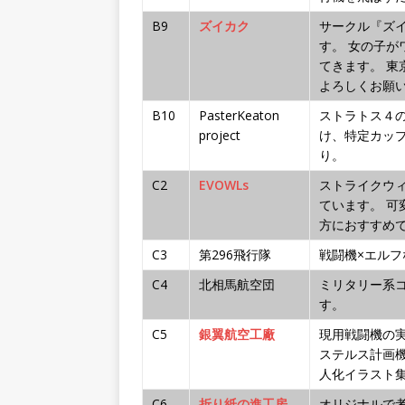
B9
ズイカク
サークル『ズ
す。 女の子
てきます。 
よろしくお願
B10
PasterKeaton
ストラトス４
project
け、特定カッ
り。
C2
EVOWLs
ストライクウィッ
ています。 
方におすすめ
C3
第296飛行隊
戦闘機×エル
C4
北相馬航空団
ミリタリー系
す。
C5
銀翼航空工廠
現用戦闘機の
ステルス計画
人化イラスト
C6
折り紙の進工房
オリジナルで