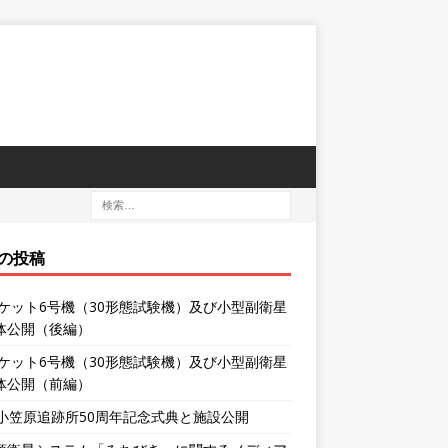
の投稿
ロケット6号機（30形態試験機）及び小型副衛星
体公開（後編）
ロケット6号機（30形態試験機）及び小型副衛星
体公開（前編）
XA小笠原追跡所50周年記念式典と施設公開