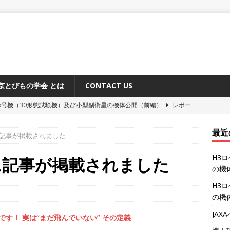
京とびもの学会 とは
CONTACT US
6号機（30形態試験機）及び小型副衛星の機体公開（前編）
レポー
最近
記事が掲載されました
原追跡所50周年記念式典と施設公開
レポート
H3
システム「みちびき」に関するメディア向け説明会
レポート
に記事が掲載されました
の機
ーション補給機（HTV-X）1号機 機体公開
レポート
H3
6号機（30形態試験機）及び小型副衛星の機体公開（後編）
レポー
の機
JA
です！ 実は“まだ飛んでいない” その定義