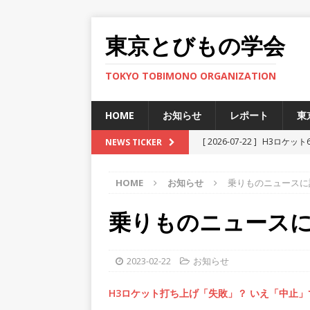
東京とびもの学会
TOKYO TOBIMONO ORGANIZATION
HOME
お知らせ
レポート
東
[ 2026-07-22 ]
H3ロケット
NEWS TICKER
ト
HOME
お知らせ
乗りものニュースに
[ 2025-12-12 ]
JAXA小笠
[ 2025-11-29 ]
準天頂衛星
乗りものニュース
[ 2025-06-27 ]
新型宇宙ステ
[ 2026-07-30 ]
H3ロケット
2023-02-22
お知らせ
ト
H3ロケット打ち上げ「失敗」？ いえ「中止」