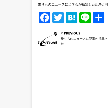
乗りものニュースに当学会が執筆した記事が
F
T
H
L
a
w
a
i
PREVIOUS
乗りものニュースに記事が掲載さ
c
i
t
n
た
e
t
e
e
b
t
n
o
e
a
o
r
k