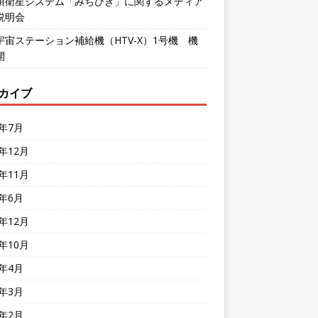
頂衛星システム「みちびき」に関するメディア
説明会
宇宙ステーション補給機（HTV-X）1号機 機
開
カイブ
6年7月
5年12月
5年11月
5年6月
4年12月
4年10月
4年4月
4年3月
4年2月