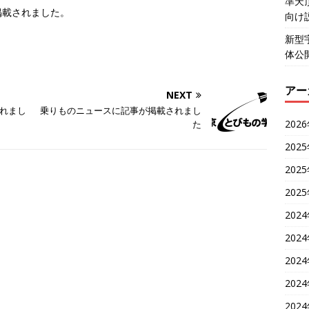
準天
掲載されました。
向け
新型
共
体公
有
アー
NEXT
れまし
乗りものニュースに記事が掲載されまし
202
た
202
202
202
202
202
202
202
202